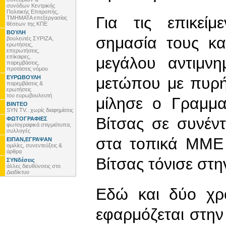
συνόδων Κεντρικής
Πολιτικής Επιτροπής,
Για τις επικείμ
ΤΜΗΜΑΤΑ επεξεργασίας
θέσεων της ΚΠΕ
ΒΟΥΛΗ
σημασία τους κα
βουλευτές ΣΥΡΙΖΑ,
ερωτήσεις,
επερωτήσεις,
επίκαιρες,
μεγάλου αντιμνη
παρεμβάσεις,
προτάσεις νόμου
ΕΥΡΩΒΟΥΛΗ
μετώπου με πυρήν
παρεμβάσεις &
ερωτήσεις
του ευρωβουλευτή
μίλησε ο Γραμμ
ΒΙΝΤΕΟ
SYN TV.. χωρίς διαφημίσεις
Βίτσας σε συνέ
ΦΩΤΟΓΡΑΦΙΕΣ
φωτογραφικά στιγμιότυπα,
συλλογές
στα τοπικά ΜΜΕ 
ΕΙΠΑΝ,ΕΓΡΑΨΑΝ
ομιλίες, συνεντεύξεις &
άρθρα
Βίτσας τόνισε στην
ΣΥΝδέσεις
άλλες διευθύνσεις στο
Διαδίκτυο
Εδώ και δύο χρ
εφαρμόζεται στην