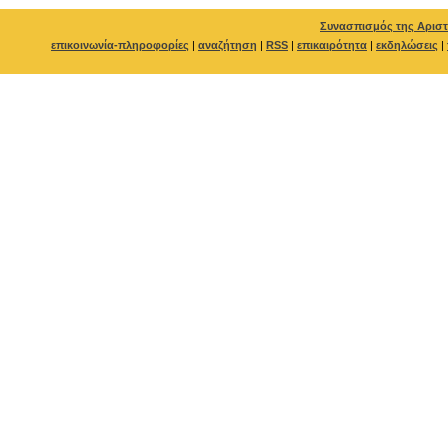
Συνασπισμός της Αριστ
επικοινωνία-πληροφορίες
|
αναζήτηση
|
RSS
|
επικαιρότητα
|
εκδηλώσεις
|