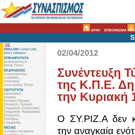
ΑΡΧΗ
ΕΠΙΚΟΙΝΩΝΙΑ
S
ENGLISH
contact info,
02/04/2012
press releases
ΕΠΙΚΑΙΡΟΤΗΤΑ
ανακοινώσεις &
δελτία Τύπου
Συνέντευξη Τ
ΕΚΔΗΛΩΣΕΙΣ
συγκεντρώσεις,
περιοδείες,
της Κ.Π.Ε. Δ
συσκέψεις,
συνεντεύξεις Τύπου
ΤΑΥΤΟΤΗΤΑ
την Κυριακή 
καταστατικό,
ιστορικό,
Κεντρική Πολιτική
Επιτροπή, Πολιτική
Γραμματεία, Εκτελεστική
Γραμματεία, Νομαρχιακές
Επιτροπές,
Ο ΣΥ.ΡΙΖ.Α δεν 
Πρόεδρος,
Γραμματέας
την αναγκαία ενό
ΘΕΣΕΙΣ
πολιτικές αποφάσεις
συνεδρίων &