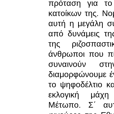
πρόταση για το
κατοίκων της. Νομ
αυτή η μεγάλη σ
από δυνάμεις τη
της ριζοσπαστ
άνθρωποι που π
συναινούν στ
διαμορφώνουμε έ
το ψηφοδέλτιο κ
εκλογική μάχη
Μέτωπο. Σ΄ αυτ