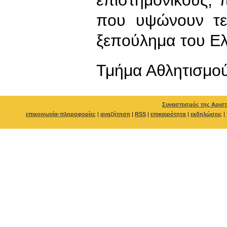
που υψώνουν τεί
ξεπούλημα του Ελ
Τμήμα Αθλητισμο
Συνασπισμός της Αριστ
επικοινωνία-πληροφορίες
|
αναζήτηση
|
RSS
|
επικαιρότητα
|
εκδηλώσεις
|