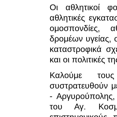
Οι αθλητικοί φ
αθλητικές εγκατα
ομοσπονδίες, α
δρομέων υγείας, 
καταστροφικά σχ
και οι πολιτικές 
Καλούμε του
συστρατευθούν μ
- Αργυρούπολης,
του Αγ. Κοσμά
επιστημονικούς, π