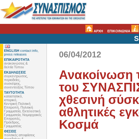
ΑΡΧΗ
ΕΠΙΚΟΙΝΩΝΙΑ
S
ENGLISH
contact info,
06/04/2012
press releases
ΕΠΙΚΑΙΡΟΤΗΤΑ
ανακοινώσεις &
δελτία Τύπου
Ανακοίνωση τ
ΕΚΔΗΛΩΣΕΙΣ
συγκεντρώσεις,
περιοδείες,
του ΣΥΝΑΣΠΙ
συσκέψεις,
συνεντεύξεις Τύπου
ΤΑΥΤΟΤΗΤΑ
χθεσινή σύσκ
καταστατικό,
ιστορικό,
Κεντρική Πολιτική
αθλητικές εγ
Επιτροπή, Πολιτική
Γραμματεία, Εκτελεστική
Γραμματεία, Νομαρχιακές
Επιτροπές,
Κοσμά
Πρόεδρος,
Γραμματέας
ΘΕΣΕΙΣ
πολιτικές αποφάσεις
συνεδρίων &