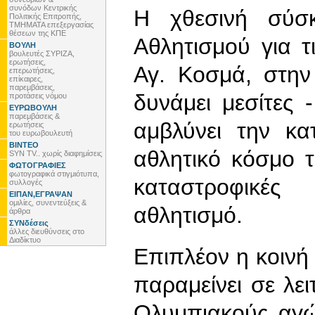
συνόδων Κεντρικής
Η χθεσινή σύσκ
Πολιτικής Επιτροπής,
ΤΜΗΜΑΤΑ επεξεργασίας
θέσεων της ΚΠΕ
Αθλητισμού για τ
ΒΟΥΛΗ
βουλευτές ΣΥΡΙΖΑ,
ερωτήσεις,
Αγ. Κοσμά, στην
επερωτήσεις,
επίκαιρες,
παρεμβάσεις,
δυνάμει μεσίτες 
προτάσεις νόμου
ΕΥΡΩΒΟΥΛΗ
παρεμβάσεις &
αμβλύνει την κ
ερωτήσεις
του ευρωβουλευτή
ΒΙΝΤΕΟ
αθλητικό κόσμο 
SYN TV.. χωρίς διαφημίσεις
ΦΩΤΟΓΡΑΦΙΕΣ
φωτογραφικά στιγμιότυπα,
καταστροφικές
συλλογές
ΕΙΠΑΝ,ΕΓΡΑΨΑΝ
ομιλίες, συνεντεύξεις &
αθλητισμό.
άρθρα
ΣΥΝδέσεις
άλλες διευθύνσεις στο
Διαδίκτυο
Επιπλέον η κοινή 
παραμείνει σε λει
Ολυμπιακούς αγώ