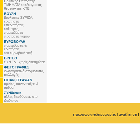
Πολιτικής Επιτροπής,
ΤΜΗΜΑΤΑ επεξεργασίας
θέσεων της ΚΠΕ
ΒΟΥΛΗ
βουλευτές ΣΥΡΙΖΑ,
ερωτήσεις,
επερωτήσεις,
επίκαιρες,
παρεμβάσεις,
προτάσεις νόμου
ΕΥΡΩΒΟΥΛΗ
παρεμβάσεις &
ερωτήσεις
του ευρωβουλευτή
ΒΙΝΤΕΟ
SYN TV.. χωρίς διαφημίσεις
ΦΩΤΟΓΡΑΦΙΕΣ
φωτογραφικά στιγμιότυπα,
συλλογές
ΕΙΠΑΝ,ΕΓΡΑΨΑΝ
ομιλίες, συνεντεύξεις &
άρθρα
ΣΥΝδέσεις
άλλες διευθύνσεις στο
Διαδίκτυο
επικοινωνία-πληροφορίες
|
αναζήτηση
|