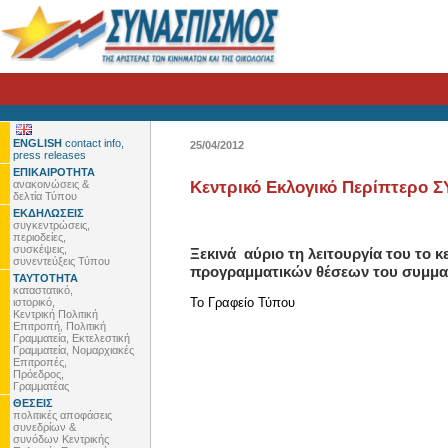
ENGLISH
contact info,
25/04/2012
press releases
ΕΠΙΚΑΙΡΟΤΗΤΑ
ανακοινώσεις &
Κεντρικό Εκλογικό Περίπτερο 
δελτία Τύπου
ΕΚΔΗΛΩΣΕΙΣ
συγκεντρώσεις,
περιοδείες,
συσκέψεις,
Ξεκινά αύριο τη λειτουργία του το 
συνεντεύξεις Τύπου
προγραμματικών θέσεων του συμμαχ
ΤΑΥΤΟΤΗΤΑ
καταστατικό,
To Γραφείο Τύπου
ιστορικό,
Κεντρική Πολιτική
Επιτροπή, Πολιτική
Γραμματεία, Εκτελεστική
Γραμματεία, Νομαρχιακές
Επιτροπές,
Πρόεδρος,
Γραμματέας
ΘΕΣΕΙΣ
πολιτικές αποφάσεις
συνεδρίων &
συνόδων Κεντρικής