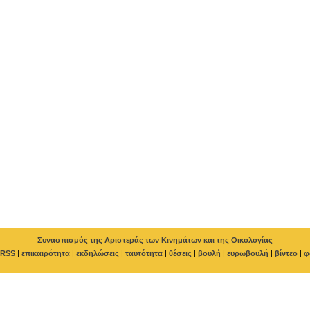
Συνασπισμός της Αριστεράς των Κινημάτων και της Οικολογίας
RSS
|
επικαιρότητα
|
εκδηλώσεις
|
ταυτότητα
|
θέσεις
|
βουλή
|
ευρωβουλή
|
βίντεο
|
φ