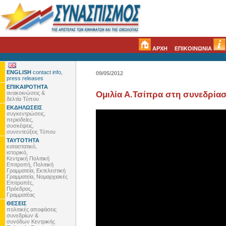
ΑΡΧΗ
ΕΠΙΚΟΙΝΩΝΙΑ
ENGLISH
contact info,
09/05/2012
press releases
ΕΠΙΚΑΙΡΟΤΗΤΑ
ανακοινώσεις &
Ομιλία Α.Τσίπρα στη συνεδρία
δελτία Τύπου
ΕΚΔΗΛΩΣΕΙΣ
συγκεντρώσεις,
περιοδείες,
συσκέψεις,
συνεντεύξεις Τύπου
ΤΑΥΤΟΤΗΤΑ
καταστατικό,
ιστορικό,
Κεντρική Πολιτική
Επιτροπή, Πολιτική
Γραμματεία, Εκτελεστική
Γραμματεία, Νομαρχιακές
Επιτροπές,
Πρόεδρος,
Γραμματέας
ΘΕΣΕΙΣ
πολιτικές αποφάσεις
συνεδρίων &
συνόδων Κεντρικής