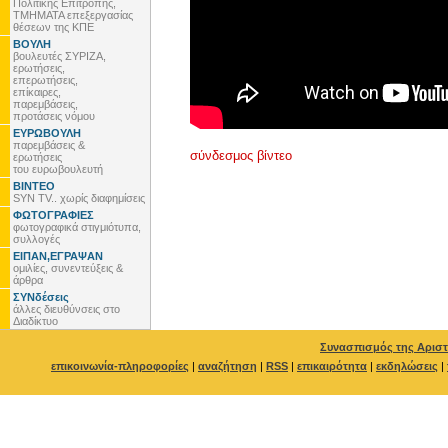
Πολιτικής Επιτροπής,
ΤΜΗΜΑΤΑ επεξεργασίας
θέσεων της ΚΠΕ
ΒΟΥΛΗ
βουλευτές ΣΥΡΙΖΑ,
ερωτήσεις,
επερωτήσεις,
επίκαιρες,
παρεμβάσεις,
προτάσεις νόμου
ΕΥΡΩΒΟΥΛΗ
παρεμβάσεις &
σύνδεσμος βίντεο
ερωτήσεις
του ευρωβουλευτή
ΒΙΝΤΕΟ
SYN TV.. χωρίς διαφημίσεις
ΦΩΤΟΓΡΑΦΙΕΣ
φωτογραφικά στιγμιότυπα,
συλλογές
ΕΙΠΑΝ,ΕΓΡΑΨΑΝ
ομιλίες, συνεντεύξεις &
άρθρα
ΣΥΝδέσεις
άλλες διευθύνσεις στο
Διαδίκτυο
Συνασπισμός της Αριστ
επικοινωνία-πληροφορίες
|
αναζήτηση
|
RSS
|
επικαιρότητα
|
εκδηλώσεις
|