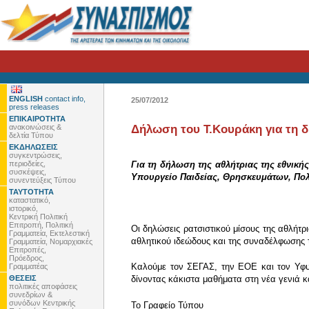
ENGLISH
contact info,
25/07/2012
press releases
ΕΠΙΚΑΙΡΟΤΗΤΑ
ανακοινώσεις &
Δήλωση του Τ.Κουράκη για τη δ
δελτία Τύπου
ΕΚΔΗΛΩΣΕΙΣ
συγκεντρώσεις,
περιοδείες,
Για τη δήλωση της αθλήτριας της εθνικ
συσκέψεις,
Υπουργείο Παιδείας, Θρησκευμάτων, Πολι
συνεντεύξεις Τύπου
ΤΑΥΤΟΤΗΤΑ
καταστατικό,
ιστορικό,
Κεντρική Πολιτική
Επιτροπή, Πολιτική
Οι δηλώσεις ρατσιστικού μίσους της αθλήτ
Γραμματεία, Εκτελεστική
αθλητικού ιδεώδους και της συναδέλφωσης
Γραμματεία, Νομαρχιακές
Επιτροπές,
Πρόεδρος,
Καλούμε τον ΣΕΓΑΣ, την ΕΟΕ και τον Υφυ
Γραμματέας
ΘΕΣΕΙΣ
δίνοντας κάκιστα μαθήματα στη νέα γενιά κα
πολιτικές αποφάσεις
συνεδρίων &
συνόδων Κεντρικής
To Γραφείο Τύπου