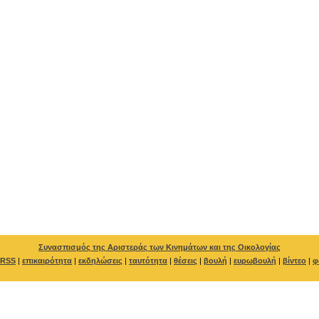
Συνασπισμός της Αριστεράς των Κινημάτων και της Οικολογίας
RSS
|
επικαιρότητα
|
εκδηλώσεις
|
ταυτότητα
|
θέσεις
|
βουλή
|
ευρωβουλή
|
βίντεο
|
φ