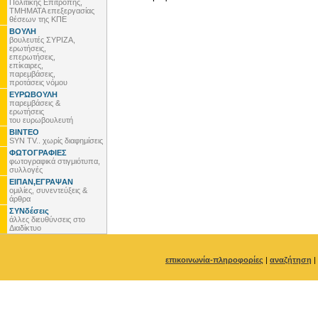
Πολιτικής Επιτροπής,
ΤΜΗΜΑΤΑ επεξεργασίας
θέσεων της ΚΠΕ
ΒΟΥΛΗ
βουλευτές ΣΥΡΙΖΑ,
ερωτήσεις,
επερωτήσεις,
επίκαιρες,
παρεμβάσεις,
προτάσεις νόμου
ΕΥΡΩΒΟΥΛΗ
παρεμβάσεις &
ερωτήσεις
του ευρωβουλευτή
ΒΙΝΤΕΟ
SYN TV.. χωρίς διαφημίσεις
ΦΩΤΟΓΡΑΦΙΕΣ
φωτογραφικά στιγμιότυπα,
συλλογές
ΕΙΠΑΝ,ΕΓΡΑΨΑΝ
ομιλίες, συνεντεύξεις &
άρθρα
ΣΥΝδέσεις
άλλες διευθύνσεις στο
Διαδίκτυο
επικοινωνία-πληροφορίες
|
αναζήτηση
|