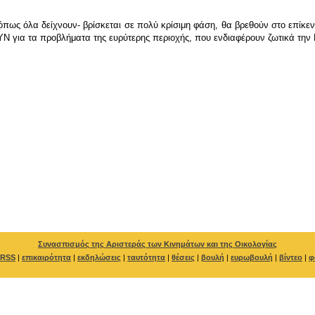
 -όπως όλα δείχνουν- βρίσκεται σε πολύ κρίσιμη φάση, θα βρεθούν στο επίκ
ΣΥΝ για τα προβλήματα της ευρύτερης περιοχής, που ενδιαφέρουν ζωτικά την
Συνασπισμός της Αριστεράς των Κινημάτων και της Οικολογίας
RSS
|
επικαιρότητα
|
εκδηλώσεις
|
ταυτότητα
|
θέσεις
|
βουλή
|
ευρωβουλή
|
βίντεο
|
φ