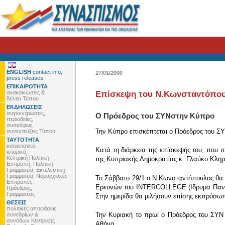
ENGLISH
contact info,
27/01/2000
press releases
ΕΠΙΚΑΙΡΟΤΗΤΑ
ανακοινώσεις &
Επίσκεψη του Ν.Κωνσταντόπουλ
δελτία Τύπου
ΕΚΔΗΛΩΣΕΙΣ
συγκεντρώσεις,
Ο Πρόεδρος του ΣΥΝστην Κύπρο
περιοδείες,
συσκέψεις,
Την Κύπρο επισκέπτεται ο Πρόεδρος του ΣΥ
συνεντεύξεις Τύπου
ΤΑΥΤΟΤΗΤΑ
καταστατικό,
Κατά τη διάρκεια της επίσκεψής του, που
ιστορικό,
Κεντρική Πολιτική
της Κυπριακής Δημοκρατίας κ. Γλαύκο Κληρί
Επιτροπή, Πολιτική
Γραμματεία, Εκτελεστική
Γραμματεία, Νομαρχιακές
Το Σάββατο 29/1 ο Ν.Κωνσταντόπουλος θα ε
Επιτροπές,
Ερευνών του INTERCOLLEGE (Ιδρυμα Πανεπισ
Πρόεδρος,
Γραμματέας
Στην ημερίδα θα μιλήσουν επίσης εκπρόσω
ΘΕΣΕΙΣ
πολιτικές αποφάσεις
Την Κυριακή το πρωί ο Πρόεδρος του ΣΥΝ 
συνεδρίων &
συνόδων Κεντρικής
Αθήνα,