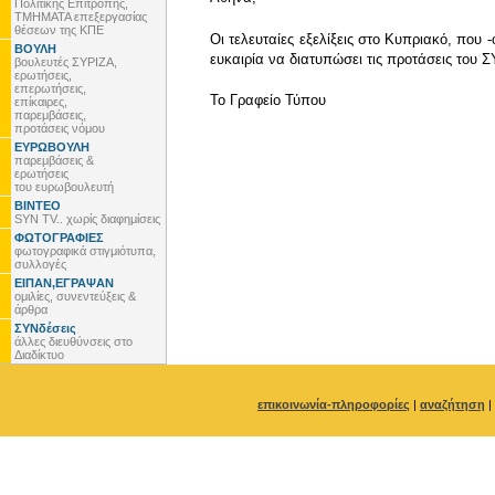
Πολιτικής Επιτροπής,
ΤΜΗΜΑΤΑ επεξεργασίας
θέσεων της ΚΠΕ
Οι τελευταίες εξελίξεις στο Κυπριακό, που
ΒΟΥΛΗ
ευκαιρία να διατυπώσει τις προτάσεις του 
βουλευτές ΣΥΡΙΖΑ,
ερωτήσεις,
επερωτήσεις,
To Γραφείο Τύπου
επίκαιρες,
παρεμβάσεις,
προτάσεις νόμου
ΕΥΡΩΒΟΥΛΗ
παρεμβάσεις &
ερωτήσεις
του ευρωβουλευτή
ΒΙΝΤΕΟ
SYN TV.. χωρίς διαφημίσεις
ΦΩΤΟΓΡΑΦΙΕΣ
φωτογραφικά στιγμιότυπα,
συλλογές
ΕΙΠΑΝ,ΕΓΡΑΨΑΝ
ομιλίες, συνεντεύξεις &
άρθρα
ΣΥΝδέσεις
άλλες διευθύνσεις στο
Διαδίκτυο
επικοινωνία-πληροφορίες
|
αναζήτηση
|