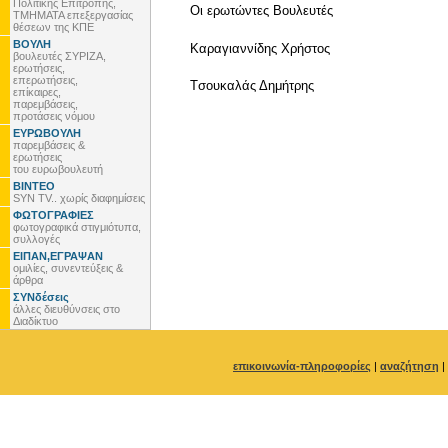
Πολιτικής Επιτροπής,
Οι ερωτώντες Βουλευτές
ΤΜΗΜΑΤΑ επεξεργασίας
θέσεων της ΚΠΕ
ΒΟΥΛΗ
Καραγιαννίδης Χρήστος
βουλευτές ΣΥΡΙΖΑ,
ερωτήσεις,
επερωτήσεις,
Tσουκαλάς Δημήτρης
επίκαιρες,
παρεμβάσεις,
προτάσεις νόμου
ΕΥΡΩΒΟΥΛΗ
παρεμβάσεις &
ερωτήσεις
του ευρωβουλευτή
ΒΙΝΤΕΟ
SYN TV.. χωρίς διαφημίσεις
ΦΩΤΟΓΡΑΦΙΕΣ
φωτογραφικά στιγμιότυπα,
συλλογές
ΕΙΠΑΝ,ΕΓΡΑΨΑΝ
ομιλίες, συνεντεύξεις &
άρθρα
ΣΥΝδέσεις
άλλες διευθύνσεις στο
Διαδίκτυο
επικοινωνία-πληροφορίες
|
αναζήτηση
|