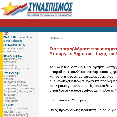
ENGLISH
contact info,
26/11/2012
press releases
ΕΠΙΚΑΙΡΟΤΗΤΑ
ανακοινώσεις &
Για τα προβλήματα που αντιμε
δελτία Τύπου
Υπουργείο Δημόσιας Τάξης και 
ΕΚΔΗΛΩΣΕΙΣ
συγκεντρώσεις,
περιοδείες,
συσκέψεις,
Το Σωματείο Αστυνομικών Δράμας καταγγέ
συνεντεύξεις Τύπου
απαράδεκτες συνθήκες υγιεινής στους χώρο
ΤΑΥΤΟΤΗΤΑ
καταστατικό,
και σε ό,τι αφορά τις απολυμάνσεις που 
ιστορικό,
αντιμετωπίζουν πολλά μηχανικά προβλήματ
Κεντρική Πολιτική
Επιτροπή, Πολιτική
το κλιμάκιο γιατρών που είχε αναλάβει να
Γραμματεία, Εκτελεστική
αποτέλεσμα να δυσχεραίνονται κι άλλο οι 
Γραμματεία, Νομαρχιακές
Επιτροπές,
Πρόεδρος,
Ερωτάται ο κ. Υπουργός:
Γραμματέας
ΘΕΣΕΙΣ
πολιτικές αποφάσεις
Ποιες πρωτοβουλίες προτίθεται να λάβει γ
συνεδρίων &
συνόδων Κεντρικής