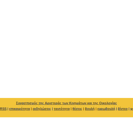
Συνασπισμός της Αριστεράς των Κινημάτων και της Οικολογίας
RSS
|
επικαιρότητα
|
εκδηλώσεις
|
ταυτότητα
|
θέσεις
|
βουλή
|
ευρωβουλή
|
βίντεο
|
φ