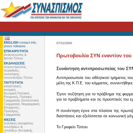
ENGLISH
contact info,
07/11/2000
press releases
ΕΠΙΚΑΙΡΟΤΗΤΑ
ανακοινώσεις &
Πρωτοβουλία ΣΥΝ εναντίον του
δελτία Τύπου
ΕΚΔΗΛΩΣΕΙΣ
συγκεντρώσεις,
Συνάντηση αντιπροσωπείας του ΣΥΝ
περιοδείες,
συσκέψεις,
Αντιπροσωπεία του αθλητικού τμήματος του
συνεντεύξεις Τύπου
ΤΑΥΤΟΤΗΤΑ
μέλη της Κ.Π.Ε. του κόμματος, συναντήθηκε
καταστατικό,
ιστορικό,
Κεντρική Πολιτική
Έγινε συζήτηση για το πρόβλημα της φαρμ
Επιτροπή, Πολιτική
για τα προβλήματα και τις προοπτικές του
Γραμματεία, Εκτελεστική
Γραμματεία, Νομαρχιακές
Επιτροπές,
Η συνάντηση έγινε στα πλαίσια της πρωτοβ
Πρόεδρος,
Γραμματέας
διαστάσεις και εξελίσσεται σε κοινωνική γά
ΘΕΣΕΙΣ
πολιτικές αποφάσεις
To Γραφείο Τύπου
συνεδρίων &
συνόδων Κεντρικής