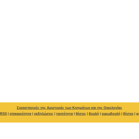
Συνασπισμός της Αριστεράς των Κινημάτων και της Οικολογίας
RSS
|
επικαιρότητα
|
εκδηλώσεις
|
ταυτότητα
|
θέσεις
|
βουλή
|
ευρωβουλή
|
βίντεο
|
φ