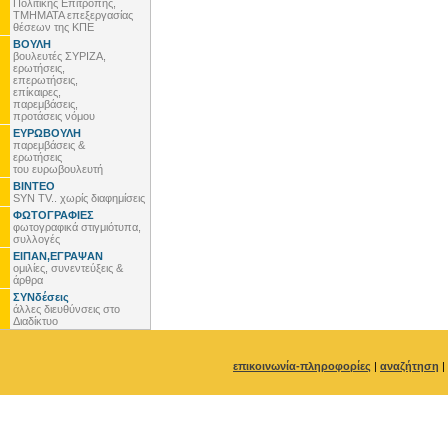
Πολιτικής Επιτροπής,
ΤΜΗΜΑΤΑ επεξεργασίας
θέσεων της ΚΠΕ
ΒΟΥΛΗ
βουλευτές ΣΥΡΙΖΑ,
ερωτήσεις,
επερωτήσεις,
επίκαιρες,
παρεμβάσεις,
προτάσεις νόμου
ΕΥΡΩΒΟΥΛΗ
παρεμβάσεις &
ερωτήσεις
του ευρωβουλευτή
ΒΙΝΤΕΟ
SYN TV.. χωρίς διαφημίσεις
ΦΩΤΟΓΡΑΦΙΕΣ
φωτογραφικά στιγμιότυπα,
συλλογές
ΕΙΠΑΝ,ΕΓΡΑΨΑΝ
ομιλίες, συνεντεύξεις &
άρθρα
ΣΥΝδέσεις
άλλες διευθύνσεις στο
Διαδίκτυο
επικοινωνία-πληροφορίες
|
αναζήτηση
|