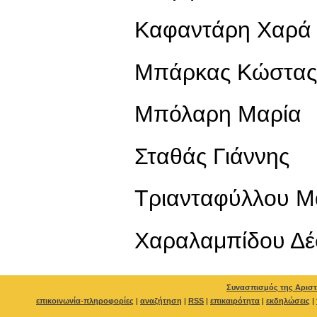
Καφαντάρη Χαρά
Μπάρκας Κώστας
Μπόλαρη Μαρία
Σταθάς Γιάννης
Τριανταφύλλου Μ
Χαραλαμπίδου Δέ
Συνασπισμός της Αριστ
επικοινωνία-πληροφορίες
|
αναζήτηση
|
RSS
|
επικαιρότητα
|
εκδηλώσεις
|