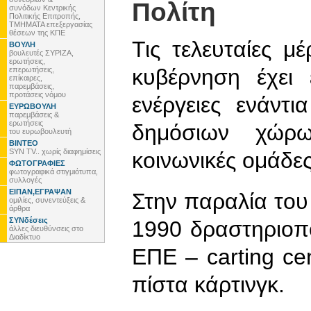
Πολίτη
συνόδων Κεντρικής
Πολιτικής Επιτροπής,
ΤΜΗΜΑΤΑ επεξεργασίας
θέσεων της ΚΠΕ
Τις τελευταίες μ
ΒΟΥΛΗ
βουλευτές ΣΥΡΙΖΑ,
ερωτήσεις,
κυβέρνηση έχει ε
επερωτήσεις,
επίκαιρες,
παρεμβάσεις,
προτάσεις νόμου
ενέργειες ενάντ
ΕΥΡΩΒΟΥΛΗ
παρεμβάσεις &
ερωτήσεις
δημόσιων χώρω
του ευρωβουλευτή
ΒΙΝΤΕΟ
SYN TV.. χωρίς διαφημίσεις
κοινωνικές ομάδε
ΦΩΤΟΓΡΑΦΙΕΣ
φωτογραφικά στιγμιότυπα,
συλλογές
ΕΙΠΑΝ,ΕΓΡΑΨΑΝ
Στην παραλία του
ομιλίες, συνεντεύξεις &
άρθρα
ΣΥΝδέσεις
1990 δραστηριοπ
άλλες διευθύνσεις στο
Διαδίκτυο
ΕΠΕ – carting cen
πίστα κάρτινγκ.