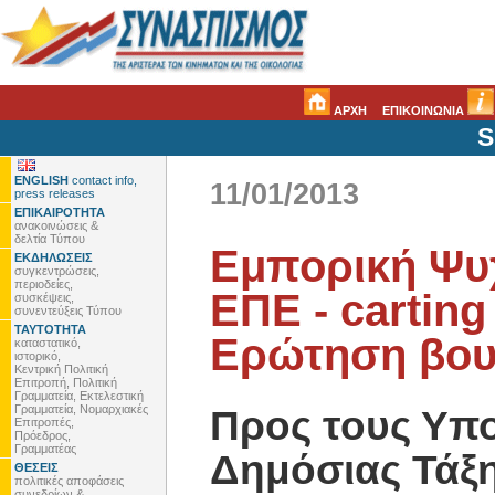
ΑΡΧΗ
ΕΠΙΚΟΙΝΩΝΙΑ
S
ENGLISH
contact info,
11/01/2013
press releases
ΕΠΙΚΑΙΡΟΤΗΤΑ
ανακοινώσεις &
δελτία Τύπου
Εμπορική Ψυ
ΕΚΔΗΛΩΣΕΙΣ
συγκεντρώσεις,
περιοδείες,
ΕΠΕ - carting 
συσκέψεις,
συνεντεύξεις Τύπου
ΤΑΥΤΟΤΗΤΑ
Ερώτηση βου
καταστατικό,
ιστορικό,
Κεντρική Πολιτική
Επιτροπή, Πολιτική
Γραμματεία, Εκτελεστική
Γραμματεία, Νομαρχιακές
Προς τους Υπ
Επιτροπές,
Πρόεδρος,
Γραμματέας
Δημόσιας Τάξη
ΘΕΣΕΙΣ
πολιτικές αποφάσεις
συνεδρίων &