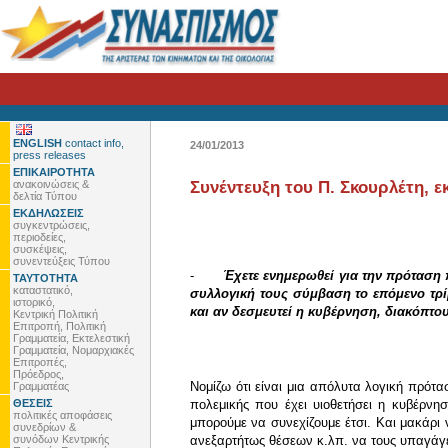
ENGLISH
contact info,
24/01/2013
press releases
ΕΠΙΚΑΙΡΟΤΗΤΑ
ανακοινώσεις &
Συνέντευξη του Π. Σκουρλέτη, 
δελτία Τύπου
ΕΚΔΗΛΩΣΕΙΣ
συγκεντρώσεις,
περιοδείες,
συσκέψεις,
συνεντεύξεις Τύπου
-
Έχετε ενημερωθεί για την πρόταση 
ΤΑΥΤΟΤΗΤΑ
καταστατικό,
συλλογική τους σύμβαση το επόμενο τρίμ
ιστορικό,
και αν δεσμευτεί η κυβέρνηση, διακόπτο
Κεντρική Πολιτική
Επιτροπή, Πολιτική
Γραμματεία, Εκτελεστική
Γραμματεία, Νομαρχιακές
Επιτροπές,
Πρόεδρος,
Νομίζω ότι είναι μια απόλυτα λογική πρότασ
Γραμματέας
ΘΕΣΕΙΣ
πολεμικής που έχει υιοθετήσει η κυβέρνη
πολιτικές αποφάσεις
μπορούμε να συνεχίζουμε έτσι. Και μακάρι 
συνεδρίων &
συνόδων Κεντρικής
ανεξαρτήτως θέσεων κ.λπ. να τους υπαγάγει