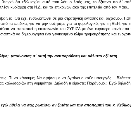
ά θεωρώ ότι εδώ ισχύει αυτό που λέει ο λαός μας, το έξυπνο πουλί από
έον κυρίαρχη στη Ν.Δ. και τα επικοινωνιακά της επιτελεία από τον Μάιο..
βαίνει; Ότι έχει ενσωματωθεί σε μια στρατηγική έντασης και διχασμού. Γιατ
από τα επίδικα, για να μην συζητάμε για το φορολογικό, για τη ΔΕΗ, για 
άθεια να αποκοπεί η επικοινωνία του ΣΥΡΙΖΑ με ένα ευρύτερο κοινό που πα
ιαστικά να δημιουργήσει ένα γενικευμένο κλίμα τρομοκράτησης και ενοχο
λίγο;. μπαίνοντας σ΄ αυτή την αντιπαράθεση και μάλιστα οξύτατη…
σεις. Τι να κάνουμε; Να αφήσουμε να βγαίνει ο κάθε υπουργός… Βλέπετε
 σας καλωσορίζω στη νομιμότητα. Δηλαδή τι είμαστε; Παράνομοι; Εγώ δηλαδ
γώ ήθελα να σας ρωτήσω αν ζητάτε και την αποπομπή του κ. Κεδίκογλου