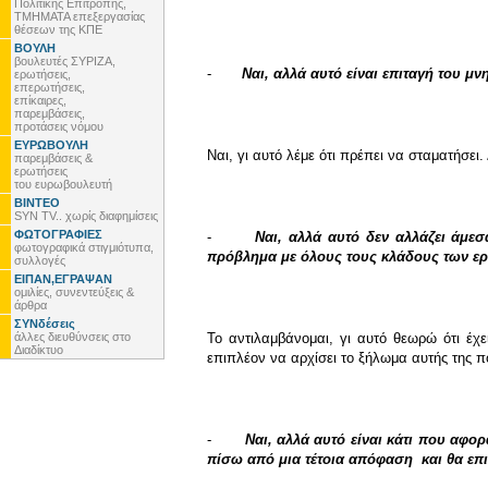
Πολιτικής Επιτροπής,
ΤΜΗΜΑΤΑ επεξεργασίας
θέσεων της ΚΠΕ
ΒΟΥΛΗ
βουλευτές ΣΥΡΙΖΑ,
-
Ναι, αλλά αυτό είναι επιταγή του μν
ερωτήσεις,
επερωτήσεις,
επίκαιρες,
παρεμβάσεις,
προτάσεις νόμου
ΕΥΡΩΒΟΥΛΗ
Ναι, γι αυτό λέμε ότι πρέπει να σταματήσε
παρεμβάσεις &
ερωτήσεις
του ευρωβουλευτή
ΒΙΝΤΕΟ
SYN TV.. χωρίς διαφημίσεις
ΦΩΤΟΓΡΑΦΙΕΣ
-
Ναι, αλλά αυτό δεν αλλάζει άμε
φωτογραφικά στιγμιότυπα,
πρόβλημα με όλους τους κλάδους των 
συλλογές
ΕΙΠΑΝ,ΕΓΡΑΨΑΝ
ομιλίες, συνεντεύξεις &
άρθρα
ΣΥΝδέσεις
άλλες διευθύνσεις στο
Το αντιλαμβάνομαι, γι αυτό θεωρώ ότι έχ
Διαδίκτυο
επιπλέον να αρχίσει το ξήλωμα αυτής της π
-
Ναι, αλλά αυτό είναι κάτι που αφορ
πίσω από μια τέτοια απόφαση και θα επ