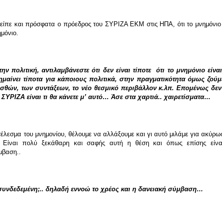
είπε και πρόσφατα ο πρόεδρος του ΣΥΡΙΖΑ ΕΚΜ στις ΗΠΑ, ότι το μνημόνιο είν
ημόνιο.
την πολιτική, αντιλαμβάνεστε ότι δεν είναι τίποτε ότι το μνημόνιο εί
αίνει τίποτα για κάποιους πολιτικά, στην πραγματικότητα όμως ζούμε
ισθών, των συντάξεων, το νέο θεσμικό περιβάλλον κ.λπ. Επομένως δεν
 ΣΥΡΙΖΑ είναι τι θα κάνετε μʼ αυτό… Άσε στα χαρτιά.. χαιρετίσματα…
τέλεσμα του μνημονίου, θέλουμε να αλλάξουμε και γι αυτό μιλάμε για ακύρωσ
α. Είναι πολύ ξεκάθαρη και σαφής αυτή η θέση και όπως επίσης είνα
μβαση..
 συνδεδεμένη;.. δηλαδή εννοώ το χρέος και η δανειακή σύμβαση…