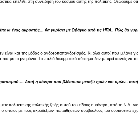
ιαστικά επέλθει στη συνείδηση του κόσμου αυτής της πολιτικής. Θεωρούμε ότι
ίπε κι ένας ακροατής… θα γυρίσει με ζιβάγκο από τις ΗΠΑ.. Πώς θα γυρ
 δεν είναι και της μόδας ο ανδρεοπαπανδρεϊσμός. Κι όλοι αυτοί που μιλάν
α πια με το μνημόνιο. Το παλιό δικομματικό σύστημα δεν μπορεί κανείς να τ
μματισμού…. Αυτή η κόντρα που βλέπουμε μεταξύ ημών και υμών.. αυτή 
ς μεταπολιτευτικής πολιτικής ζωής αυτού του είδους η κόντρα, από τη Ν.Δ. 
ά ο οποίος με τους ακροδεξιών πεποιθήσεων συμβούλους του ουσιαστικά έχο