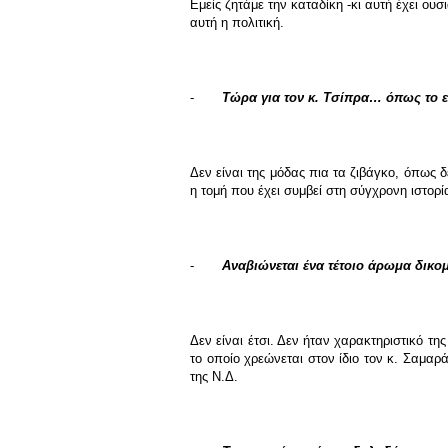
Εμείς ζητάμε την καταδίκη -κι αυτή έχει ουσ
αυτή η πολιτική.
-
Τώρα για τον κ. Τσίπρα… όπως το ε
Δεν είναι της μόδας πια τα ζιβάγκο, όπως
η τομή που έχει συμβεί στη σύγχρονη ιστορί
-
Αναβιώνεται ένα τέτοιο άρωμα δικο
Δεν είναι έτσι. Δεν ήταν χαρακτηριστικό τη
το οποίο χρεώνεται στον ίδιο τον κ. Σαμαρ
της Ν.Δ.