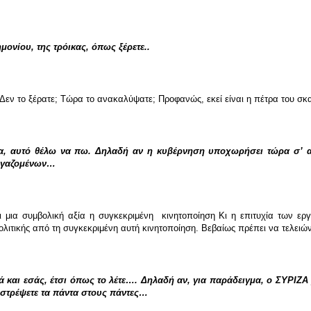
ημονίου, της τρόικας, όπως ξέρετε..
ι. Δεν το ξέρατε; Τώρα το ανακαλύψατε; Προφανώς, εκεί είναι η πέτρα του 
σα, αυτό θέλω να πω. Δηλαδή αν η κυβέρνηση υποχωρήσει τώρα σʼ αυτ
εργαζομένων…
ει μια συμβολική αξία η συγκεκριμένη κινητοποίηση Κι η επιτυχία των ε
ολιτικής από τη συγκεκριμένη αυτή κινητοποίηση. Βεβαίως πρέπει να τελειών
ά και εσάς, έτσι όπως το λέτε…. Δηλαδή αν, για παράδειγμα, ο ΣΥΡΙΖΑ 
ιστρέψετε τα πάντα στους πάντες…