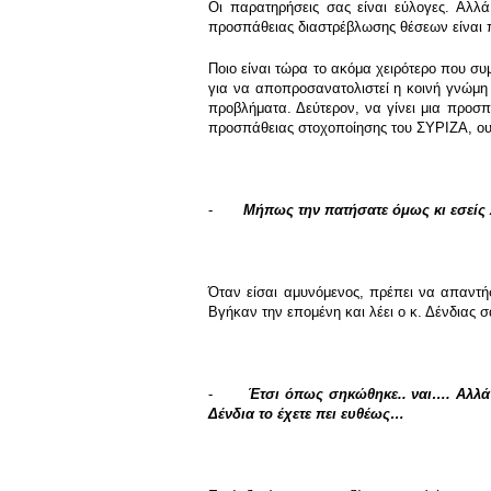
Οι παρατηρήσεις σας είναι εύλογες. Αλλ
προσπάθειας διαστρέβλωσης θέσεων είναι πλ
Ποιο είναι τώρα το ακόμα χειρότερο που συμ
για να αποπροσανατολιστεί η κοινή γνώμη 
προβλήματα. Δεύτερον, να γίνει μια προσπ
προσπάθειας στοχοποίησης του ΣΥΡΙΖΑ, ουσ
-
Μήπως την πατήσατε όμως κι εσείς 
Όταν είσαι αμυνόμενος, πρέπει να απαντή
Βγήκαν την επομένη και λέει ο κ. Δένδιας
-
Έτσι όπως σηκώθηκε.. ναι…. Αλλά ε
Δένδια το έχετε πει ευθέως…