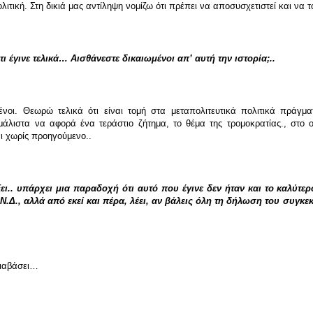
τική. Στη δικιά μας αντίληψη νομίζω ότι πρέπει να αποσυσχετιστεί και να τ
ι έγινε τελικά… Αισθάνεστε δικαιωμένοι απʼ αυτή την ιστορία;..
ένοι. Θεωρώ τελικά ότι είναι τομή στα μεταπολιτευτικά πολιτικά πράγμ
μάλιστα να αφορά ένα τεράστιο ζήτημα, το θέμα της τρομοκρατίας., στο ο
ι χωρίς προηγούμενο..
ξει.. υπάρχει μια παραδοχή ότι αυτό που έγινε δεν ήταν και το καλύτ
 Ν.Δ., αλλά από εκεί και πέρα, λέει, αν βάλεις όλη τη δήλωση του συγ
 διαβάσει…