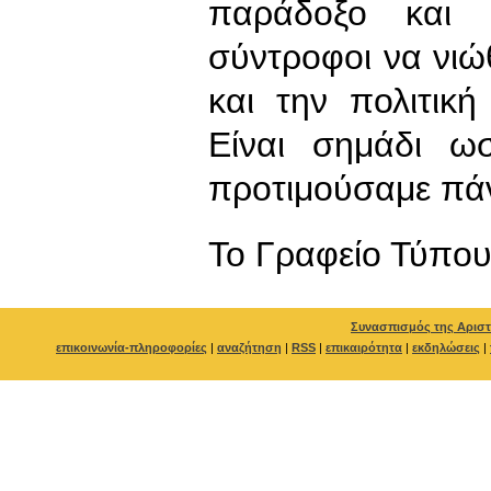
παράδοξο και ε
σύντροφοι να νιώ
και την πολιτικ
Είναι σημάδι ωσ
προτιμούσαμε πάν
To Γραφείο Τύπο
Συνασπισμός της Αριστ
επικοινωνία-πληροφορίες
|
αναζήτηση
|
RSS
|
επικαιρότητα
|
εκδηλώσεις
|