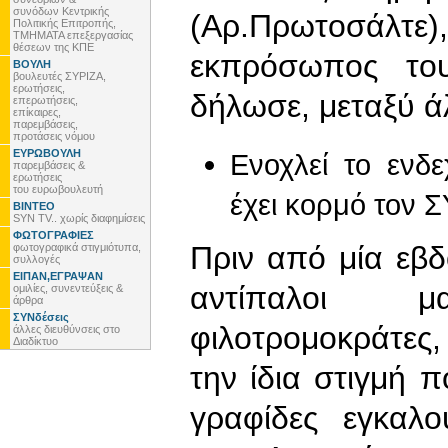
συνόδων Κεντρικής
(Αρ.Πρωτοσάλ
Πολιτικής Επιτροπής,
ΤΜΗΜΑΤΑ επεξεργασίας
θέσεων της ΚΠΕ
εκπρόσωπος το
ΒΟΥΛΗ
βουλευτές ΣΥΡΙΖΑ,
ερωτήσεις,
δήλωσε, μεταξύ άλ
επερωτήσεις,
επίκαιρες,
παρεμβάσεις,
προτάσεις νόμου
ΕΥΡΩΒΟΥΛΗ
Ενοχλεί το ενδ
παρεμβάσεις &
ερωτήσεις
του ευρωβουλευτή
έχει κορμό τον 
ΒΙΝΤΕΟ
SYN TV.. χωρίς διαφημίσεις
ΦΩΤΟΓΡΑΦΙΕΣ
Πριν από μία εβδ
φωτογραφικά στιγμιότυπα,
συλλογές
ΕΙΠΑΝ,ΕΓΡΑΨΑΝ
αντίπαλοι 
ομιλίες, συνεντεύξεις &
άρθρα
ΣΥΝδέσεις
φιλοτρομοκράτες,
άλλες διευθύνσεις στο
Διαδίκτυο
την ίδια στιγμή π
γραφίδες εγκαλ