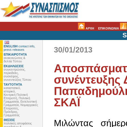
ΑΡΧΗ
ΕΠΙΚΟΙΝΩΝΙΑ
S
ENGLISH
contact info,
30/01/2013
press releases
ΕΠΙΚΑΙΡΟΤΗΤΑ
ανακοινώσεις &
δελτία Τύπου
Αποσπάσματ
ΕΚΔΗΛΩΣΕΙΣ
συγκεντρώσεις,
περιοδείες,
συνέντευξης 
συσκέψεις,
συνεντεύξεις Τύπου
ΤΑΥΤΟΤΗΤΑ
Παπαδημούλη
καταστατικό,
ιστορικό,
Κεντρική Πολιτική
ΣΚΑΪ
Επιτροπή, Πολιτική
Γραμματεία, Εκτελεστική
Γραμματεία, Νομαρχιακές
Επιτροπές,
Πρόεδρος,
Γραμματέας
Μιλώντας σήμε
ΘΕΣΕΙΣ
πολιτικές αποφάσεις
συνεδρίων &