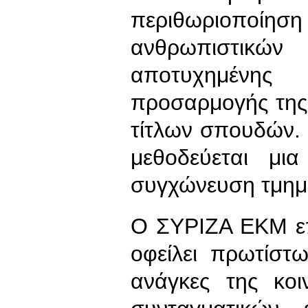
περιθωριοποίησ
ανθρωπιστικ
αποτυχημένης
προσαρμογής της
τίτλων σπουδών. 
μεθοδεύεται μι
συγχώνευση τμημ
Ο ΣΥΡΙΖΑ ΕΚΜ επ
οφείλει πρωτίστ
ανάγκες της κο