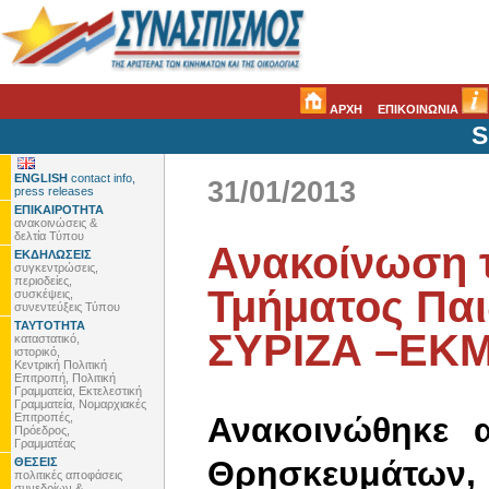
ΑΡΧΗ
ΕΠΙΚΟΙΝΩΝΙΑ
S
ENGLISH
contact info,
31/01/2013
press releases
ΕΠΙΚΑΙΡΟΤΗΤΑ
ανακοινώσεις &
δελτία Τύπου
Ανακοίνωση 
ΕΚΔΗΛΩΣΕΙΣ
συγκεντρώσεις,
περιοδείες,
Τμήματος Παι
συσκέψεις,
συνεντεύξεις Τύπου
ΤΑΥΤΟΤΗΤΑ
ΣΥΡΙΖΑ –ΕΚΜ 
καταστατικό,
ιστορικό,
Κεντρική Πολιτική
Επιτροπή, Πολιτική
Γραμματεία, Εκτελεστική
Γραμματεία, Νομαρχιακές
Επιτροπές,
Ανακοινώθηκε 
Πρόεδρος,
Γραμματέας
Θρησκευμάτων, 
ΘΕΣΕΙΣ
πολιτικές αποφάσεις
συνεδρίων &