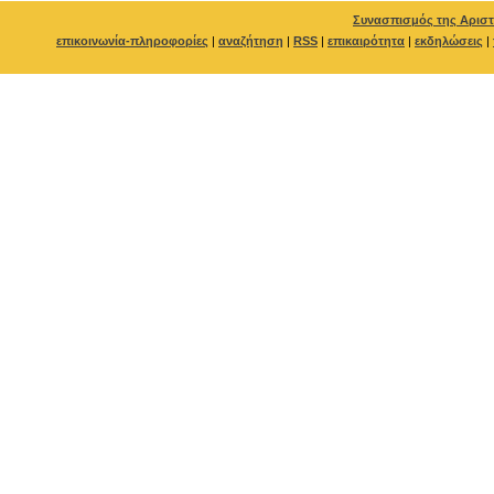
Συνασπισμός της Αριστ
επικοινωνία-πληροφορίες
|
αναζήτηση
|
RSS
|
επικαιρότητα
|
εκδηλώσεις
|