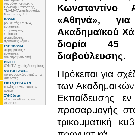
συνόδων Κεντρικής
Κωνσταντίνο 
Πολιτικής Επιτροπής,
ΤΜΗΜΑΤΑ επεξεργασίας
θέσεων της ΚΠΕ
«Αθηνά», γι
ΒΟΥΛΗ
βουλευτές ΣΥΡΙΖΑ,
ερωτήσεις,
Ακαδημαϊκού Χά
επερωτήσεις,
επίκαιρες,
παρεμβάσεις,
διορία 45 
προτάσεις νόμου
ΕΥΡΩΒΟΥΛΗ
παρεμβάσεις &
διαβούλευσης.
ερωτήσεις
του ευρωβουλευτή
ΒΙΝΤΕΟ
SYN TV.. χωρίς διαφημίσεις
Πρόκειται για σχ
ΦΩΤΟΓΡΑΦΙΕΣ
φωτογραφικά στιγμιότυπα,
συλλογές
των Ακαδημαϊκών
ΕΙΠΑΝ,ΕΓΡΑΨΑΝ
ομιλίες, συνεντεύξεις &
άρθρα
Εκπαίδευσης εν
ΣΥΝδέσεις
άλλες διευθύνσεις στο
Διαδίκτυο
προσαρμογής στ
τρικομματική κυ
πραγματικά π