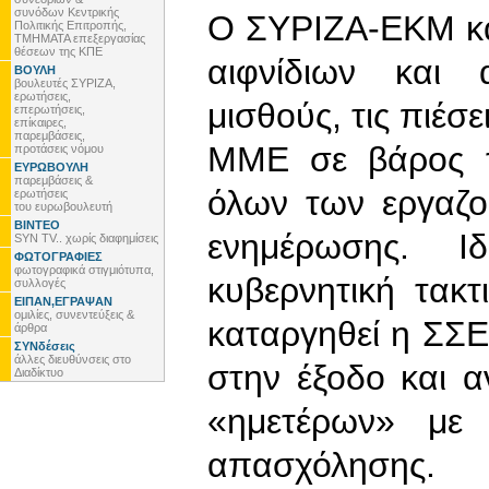
συνόδων Κεντρικής
Ο ΣΥΡΙΖΑ-ΕΚΜ κα
Πολιτικής Επιτροπής,
ΤΜΗΜΑΤΑ επεξεργασίας
θέσεων της ΚΠΕ
αιφνίδιων και 
ΒΟΥΛΗ
βουλευτές ΣΥΡΙΖΑ,
ερωτήσεις,
μισθούς, τις πιέσ
επερωτήσεις,
επίκαιρες,
παρεμβάσεις,
ΜΜΕ σε βάρος τ
προτάσεις νόμου
ΕΥΡΩΒΟΥΛΗ
παρεμβάσεις &
όλων των εργαζο
ερωτήσεις
του ευρωβουλευτή
ΒΙΝΤΕΟ
ενημέρωσης. Ιδ
SYN TV.. χωρίς διαφημίσεις
ΦΩΤΟΓΡΑΦΙΕΣ
φωτογραφικά στιγμιότυπα,
κυβερνητική τακ
συλλογές
ΕΙΠΑΝ,ΕΓΡΑΨΑΝ
ομιλίες, συνεντεύξεις &
καταργηθεί η ΣΣΕ
άρθρα
ΣΥΝδέσεις
άλλες διευθύνσεις στο
στην έξοδο και α
Διαδίκτυο
«ημετέρων» με 
απασχόλησης.