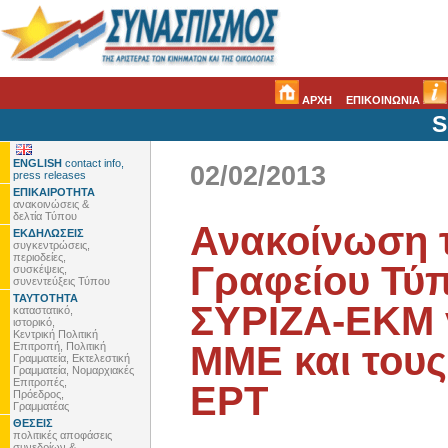
ΑΡΧΗ
ΕΠΙΚΟΙΝΩΝΙΑ
S
ENGLISH
contact info,
02/02/2013
press releases
ΕΠΙΚΑΙΡΟΤΗΤΑ
ανακοινώσεις &
δελτία Τύπου
Ανακοίνωση 
ΕΚΔΗΛΩΣΕΙΣ
συγκεντρώσεις,
περιοδείες,
Γραφείου Τύπ
συσκέψεις,
συνεντεύξεις Τύπου
ΤΑΥΤΟΤΗΤΑ
ΣΥΡΙΖΑ-ΕΚΜ γ
καταστατικό,
ιστορικό,
Κεντρική Πολιτική
ΜΜΕ και τους
Επιτροπή, Πολιτική
Γραμματεία, Εκτελεστική
Γραμματεία, Νομαρχιακές
Επιτροπές,
ΕΡΤ
Πρόεδρος,
Γραμματέας
ΘΕΣΕΙΣ
πολιτικές αποφάσεις
συνεδρίων &