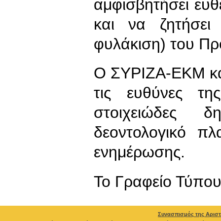
αμφισβητήσει ευθ
και να ζητήσει
φυλάκιση) του Προ
Ο ΣΥΡΙΖΑ-ΕΚΜ κα
τις ευθύνες τη
στοιχειώδες δ
δεοντολογικό πλ
ενημέρωσης.
To Γραφείο Τύπο
Συνασπισμός της Αριστ