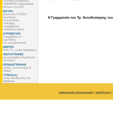
Πολιτικής Επιτροπής,
ΤΜΗΜΑΤΑ επεξεργασίας
θέσεων της ΚΠΕ
ΒΟΥΛΗ
βουλευτές ΣΥΡΙΖΑ,
ερωτήσεις,
Η Γραμματεία του Τμ. Αυτοδιοίκησης τ
επερωτήσεις,
επίκαιρες,
παρεμβάσεις,
προτάσεις νόμου
ΕΥΡΩΒΟΥΛΗ
παρεμβάσεις &
ερωτήσεις
του ευρωβουλευτή
ΒΙΝΤΕΟ
SYN TV.. χωρίς διαφημίσεις
ΦΩΤΟΓΡΑΦΙΕΣ
φωτογραφικά στιγμιότυπα,
συλλογές
ΕΙΠΑΝ,ΕΓΡΑΨΑΝ
ομιλίες, συνεντεύξεις &
άρθρα
ΣΥΝδέσεις
άλλες διευθύνσεις στο
Διαδίκτυο
επικοινωνία-πληροφορίες
|
αναζήτηση
|