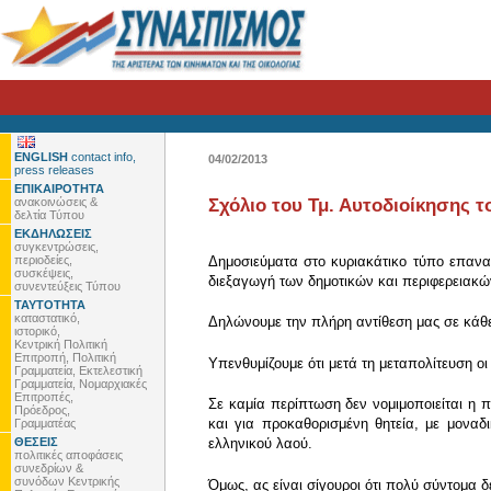
ENGLISH
contact info,
04/02/2013
press releases
ΕΠΙΚΑΙΡΟΤΗΤΑ
ανακοινώσεις &
Σχόλιο του Τμ. Αυτοδιοίκησης 
δελτία Τύπου
ΕΚΔΗΛΩΣΕΙΣ
συγκεντρώσεις,
περιοδείες,
Δημοσιεύματα στο κυριακάτικο τύπο επανα
συσκέψεις,
διεξαγωγή των δημοτικών και περιφερειακώ
συνεντεύξεις Τύπου
ΤΑΥΤΟΤΗΤΑ
καταστατικό,
Δηλώνουμε την πλήρη αντίθεση μας σε κάθε 
ιστορικό,
Κεντρική Πολιτική
Επιτροπή, Πολιτική
Υπενθυμίζουμε ότι μετά τη μεταπολίτευση οι
Γραμματεία, Εκτελεστική
Γραμματεία, Νομαρχιακές
Επιτροπές,
Σε καμία περίπτωση δεν νομιμοποιείται η 
Πρόεδρος,
και για προκαθορισμένη θητεία, με μοναδ
Γραμματέας
ΘΕΣΕΙΣ
ελληνικού λαού.
πολιτικές αποφάσεις
συνεδρίων &
συνόδων Κεντρικής
Όμως, ας είναι σίγουροι ότι πολύ σύντομα δ