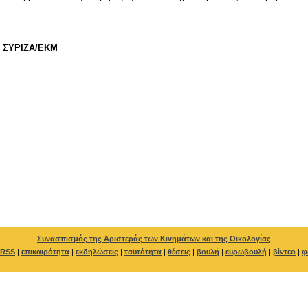
ου ΣΥΡΙΖΑ/ΕΚΜ
Συνασπισμός της Αριστεράς των Κινημάτων και της Οικολογίας
RSS
|
επικαιρότητα
|
εκδηλώσεις
|
ταυτότητα
|
θέσεις
|
βουλή
|
ευρωβουλή
|
βίντεο
|
φ