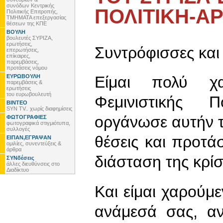
συνόδων Κεντρικής
ΠΟΛΙΤΙΚΗ-ΑΡ
Πολιτικής Επιτροπής,
ΤΜΗΜΑΤΑ επεξεργασίας
θέσεων της ΚΠΕ
ΒΟΥΛΗ
βουλευτές ΣΥΡΙΖΑ,
ερωτήσεις,
Συντρόφισσες και
επερωτήσεις,
επίκαιρες,
παρεμβάσεις,
προτάσεις νόμου
ΕΥΡΩΒΟΥΛΗ
Είμαι πολύ χ
παρεμβάσεις &
ερωτήσεις
του ευρωβουλευτή
Φεμινιστικής 
ΒΙΝΤΕΟ
SYN TV.. χωρίς διαφημίσεις
οργάνωσε αυτήν τ
ΦΩΤΟΓΡΑΦΙΕΣ
φωτογραφικά στιγμιότυπα,
συλλογές
θέσεις και προτ
ΕΙΠΑΝ,ΕΓΡΑΨΑΝ
ομιλίες, συνεντεύξεις &
άρθρα
διάσταση της κρί
ΣΥΝδέσεις
άλλες διευθύνσεις στο
Διαδίκτυο
Και είμαι χαρούμ
ανάμεσά σας, α