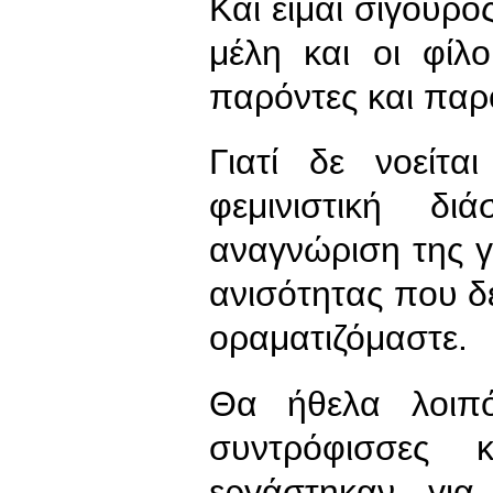
Και είμαι σίγουρο
μέλη και οι φί
παρόντες και πα
Γιατί δε νοείτ
φεμινιστική δ
αναγνώριση της γ
ανισότητας που δ
οραματιζόμαστε.
Θα ήθελα λοιπό
συντρόφισσες 
εργάστηκαν για