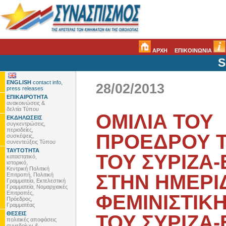
ΑΡΧΗ
ΕΠΙΚΟΙΝΩΝΙΑ
S
ENGLISH
contact info,
28/02/2013
press releases
ΕΠΙΚΑΙΡΟΤΗΤΑ
ανακοινώσεις &
δελτία Τύπου
ΟΜΙΛΙΑ ΤΟΥ
ΕΚΔΗΛΩΣΕΙΣ
συγκεντρώσεις,
περιοδείες,
ΠΡΟΕΔΡΟΥ Τ
συσκέψεις,
συνεντεύξεις Τύπου
ΤΑΥΤΟΤΗΤΑ
ΤΟΥ ΣΥΡΙΖΑ-
καταστατικό,
ιστορικό,
Κεντρική Πολιτική
ΣΤΗΝ ΗΜΕΡΙ
Επιτροπή, Πολιτική
Γραμματεία, Εκτελεστική
Γραμματεία, Νομαρχιακές
Επιτροπές,
ΦΕΜΙΝΙΣΤΙΚ
Πρόεδρος,
Γραμματέας
ΘΕΣΕΙΣ
ΤΟΥ ΣΥΡΙΖΑ
πολιτικές αποφάσεις
συνεδρίων &