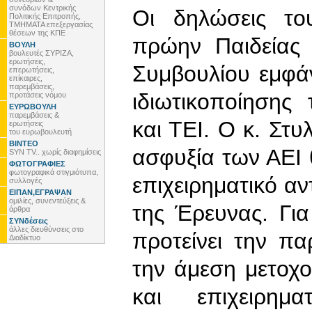
συνόδων Κεντρικής
Οι δηλώσεις το
Πολιτικής Επιτροπής,
ΤΜΗΜΑΤΑ επεξεργασίας
θέσεων της ΚΠΕ
πρώην Παιδείας 
ΒΟΥΛΗ
βουλευτές ΣΥΡΙΖΑ,
ερωτήσεις,
Συμβουλίου εμφά
επερωτήσεις,
επίκαιρες,
παρεμβάσεις,
ιδιωτικοποίησης
προτάσεις νόμου
ΕΥΡΩΒΟΥΛΗ
παρεμβάσεις &
και ΤΕΙ. Ο κ. Στυ
ερωτήσεις
του ευρωβουλευτή
ΒΙΝΤΕΟ
ασφυξία των ΑΕΙ 
SYN TV.. χωρίς διαφημίσεις
ΦΩΤΟΓΡΑΦΙΕΣ
φωτογραφικά στιγμιότυπα,
επιχειρηματικό α
συλλογές
ΕΙΠΑΝ,ΕΓΡΑΨΑΝ
ομιλίες, συνεντεύξεις &
της Έρευνας. Για
άρθρα
ΣΥΝδέσεις
άλλες διευθύνσεις στο
προτείνει την π
Διαδίκτυο
την άμεση μετοχ
και επιχειρημ