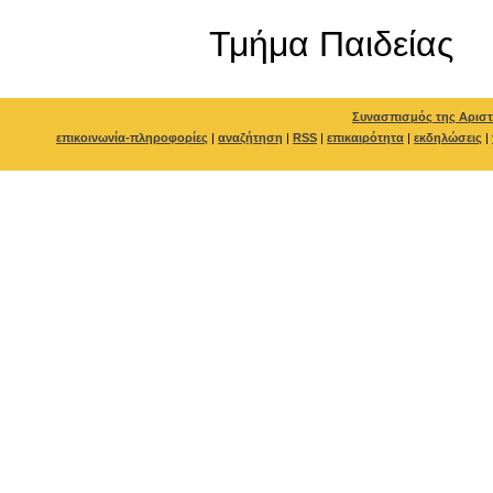
Τμήμα Παιδείας
Συνασπισμός της Αριστ
επικοινωνία-πληροφορίες
|
αναζήτηση
|
RSS
|
επικαιρότητα
|
εκδηλώσεις
|