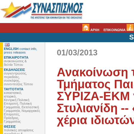
ΑΡΧΗ
ΕΠΙΚΟΙΝΩΝΙΑ
S
ENGLISH
contact info,
01/03/2013
press releases
ΕΠΙΚΑΙΡΟΤΗΤΑ
ανακοινώσεις &
δελτία Τύπου
Ανακοίνωση 
ΕΚΔΗΛΩΣΕΙΣ
συγκεντρώσεις,
περιοδείες,
Τμήματος Παι
συσκέψεις,
συνεντεύξεις Τύπου
ΤΑΥΤΟΤΗΤΑ
ΣΥΡΙΖΑ-ΕΚΜ γ
καταστατικό,
ιστορικό,
Κεντρική Πολιτική
Στυλιανίδη --
Επιτροπή, Πολιτική
Γραμματεία, Εκτελεστική
Γραμματεία, Νομαρχιακές
Επιτροπές,
χέρια ιδιωτώ
Πρόεδρος,
Γραμματέας
ΘΕΣΕΙΣ
πολιτικές αποφάσεις
συνεδρίων &