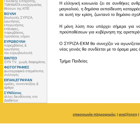
Πολιτικής Επιτροπής,
Η ελληνική κοινωνία ζει σε συνθήκες ανθ
ΤΜΗΜΑΤΑ επεξεργασίας
θέσεων της ΚΠΕ
μαγκαλιού, η δημόσια εκπαίδευση καταρρέει
ΒΟΥΛΗ
σε αυτή την κρίση, ζωντανό το δημόσιο σχολ
βουλευτές ΣΥΡΙΖΑ,
ερωτήσεις,
επερωτήσεις,
Η μόνη λύση που υπάρχει σήμερα για να
επίκαιρες,
προϋποθέσεων για κυβέρνηση της αριστερά
παρεμβάσεις,
προτάσεις νόμου
ΕΥΡΩΒΟΥΛΗ
Ο ΣΥΡΙΖΑ-ΕΚΜ θα συνεχίζει να αγωνίζεται 
παρεμβάσεις &
νέας γενιάς θα συνδέεται με το όραμα μιας 
ερωτήσεις
του ευρωβουλευτή
ΒΙΝΤΕΟ
Τμήμα Παιδείας
SYN TV.. χωρίς διαφημίσεις
ΦΩΤΟΓΡΑΦΙΕΣ
φωτογραφικά στιγμιότυπα,
συλλογές
ΕΙΠΑΝ,ΕΓΡΑΨΑΝ
ομιλίες, συνεντεύξεις &
άρθρα
ΣΥΝδέσεις
άλλες διευθύνσεις στο
Διαδίκτυο
επικοινωνία-πληροφορίες
|
αναζήτηση
|