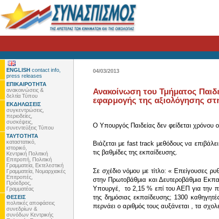
ENGLISH
contact info,
04/03/2013
press releases
ΕΠΙΚΑΙΡΟΤΗΤΑ
ανακοινώσεις &
Ανακοίνωση του Τμήματος Παιδε
δελτία Τύπου
εφαρμογής της αξιολόγησης στ
ΕΚΔΗΛΩΣΕΙΣ
συγκεντρώσεις,
περιοδείες,
συσκέψεις,
Ο Υπουργός Παιδείας δεν φείδεται χρόνου ο
συνεντεύξεις Τύπου
ΤΑΥΤΟΤΗΤΑ
καταστατικό,
Βιάζεται με fast track μεθόδους να επιβάλ
ιστορικό,
τις βαθμίδες της εκπαίδευσης.
Κεντρική Πολιτική
Επιτροπή, Πολιτική
Γραμματεία, Εκτελεστική
Σε σχέδιο νόμου με τίτλο: « Επείγουσες ρυ
Γραμματεία, Νομαρχιακές
Επιτροπές,
στην Πρωτοβάθμια και Δευτεροβάθμια Εκπαίδ
Πρόεδρος,
Υπουργέ, το 2,15 % επί του ΑΕΠ για την πα
Γραμματέας
της δημόσιας εκπαίδευσης; 1300 καθηγητέ
ΘΕΣΕΙΣ
πολιτικές αποφάσεις
περνάει ο αριθμός τους αυξάνεται , τα σχο
συνεδρίων &
συνόδων Κεντρικής