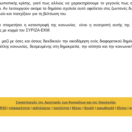
ρωπιστικής κρίσης, γιατί πως αλλιώς να χαρακτηρίσουμε το γεγονός πως
. Αν λειτουργούν ακόμα τα δημόσια σχολεία αυτό οφείλεται στις ζωντανές δ
είο και πασχίζουν για τη βελτίωση του.
 σταματήσει η καταστροφή της κοινωνίας είναι η ανατροπή αυτής της 
ς με κορμό τον ΣΥΡΙΖΑ-ΕΚΜ.
μαζί με όσες και όσους διεκδικούν την οικοδόμηση ενός διαφορετικού δημό
άλλης κοινωνίας, δεσμευμένης στη δημοκρατία, την ισότητα και την κοινωνικ
Συνασπισμός της Αριστεράς των Κινημάτων και της Οικολογίας
RSS
|
επικαιρότητα
|
εκδηλώσεις
|
ταυτότητα
|
θέσεις
|
βουλή
|
ευρωβουλή
|
βίντεο
|
φ