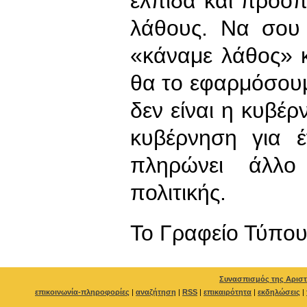
ελπίδα και προοπ
λάθους. Να σου 
«κάναμε λάθος» κα
θα το εφαρμόσουμ
δεν είναι η κυβέ
κυβέρνηση για 
πληρώνει άλλο
πολιτικής.
To Γραφείο Τύπο
Συνασπισμός της Αριστ
επικοινωνία-πληροφορίες
|
αναζήτηση
|
RSS
|
επικαιρότητα
|
εκδηλώσεις
|