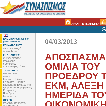
ΑΡΧΗ
ΕΠΙΚΟΙΝΩΝΙΑ
S
ENGLISH
contact info,
04/03/2013
press releases
ΕΠΙΚΑΙΡΟΤΗΤΑ
ανακοινώσεις &
δελτία Τύπου
ΑΠΟΣΠΑΣΜΑ
ΕΚΔΗΛΩΣΕΙΣ
συγκεντρώσεις,
περιοδείες,
ΟΜΙΛΙΑ ΤΟΥ
συσκέψεις,
συνεντεύξεις Τύπου
ΤΑΥΤΟΤΗΤΑ
ΠΡΟΕΔΡΟΥ ΤΗ
καταστατικό,
ιστορικό,
Κεντρική Πολιτική
ΕΚΜ, ΑΛΕΞΗ
Επιτροπή, Πολιτική
Γραμματεία, Εκτελεστική
Γραμματεία, Νομαρχιακές
Επιτροπές,
ΗΜΕΡΙΔΑ ΤΟ
Πρόεδρος,
Γραμματέας
ΘΕΣΕΙΣ
ΟΙΚΟΝΟΜΙΚΗ
πολιτικές αποφάσεις
συνεδρίων &