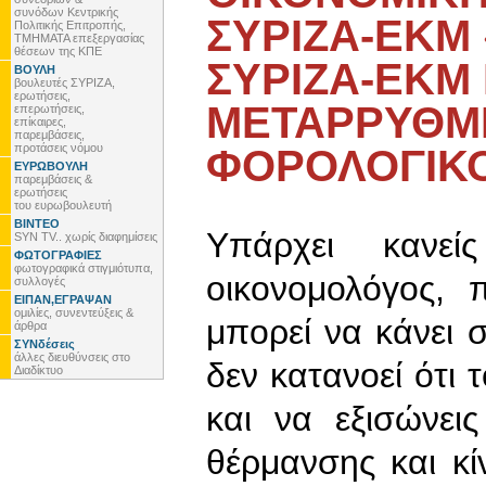
συνόδων Κεντρικής
ΣΥΡΙΖΑ-ΕΚΜ
Πολιτικής Επιτροπής,
ΤΜΗΜΑΤΑ επεξεργασίας
θέσεων της ΚΠΕ
ΣΥΡΙΖΑ-ΕΚΜ 
ΒΟΥΛΗ
βουλευτές ΣΥΡΙΖΑ,
ερωτήσεις,
ΜΕΤΑΡΡΥΘΜΙ
επερωτήσεις,
επίκαιρες,
παρεμβάσεις,
προτάσεις νόμου
ΦΟΡΟΛΟΓΙΚ
ΕΥΡΩΒΟΥΛΗ
παρεμβάσεις &
ερωτήσεις
του ευρωβουλευτή
ΒΙΝΤΕΟ
Υπάρχει κανεί
SYN TV.. χωρίς διαφημίσεις
ΦΩΤΟΓΡΑΦΙΕΣ
φωτογραφικά στιγμιότυπα,
οικονομολόγος, 
συλλογές
ΕΙΠΑΝ,ΕΓΡΑΨΑΝ
ομιλίες, συνεντεύξεις &
μπορεί να κάνει 
άρθρα
ΣΥΝδέσεις
άλλες διευθύνσεις στο
δεν κατανοεί ότι 
Διαδίκτυο
και να εξισώνει
θέρμανσης και κ