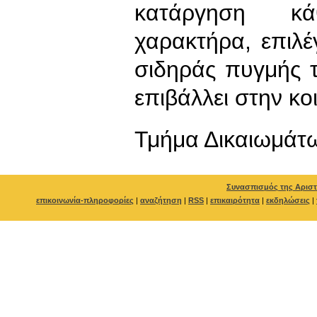
κατάργηση κά
χαρακτήρα, επιλέ
σιδηράς πυγμής 
επιβάλλει στην κ
Τμήμα Δικαιωμάτ
Συνασπισμός της Αριστ
επικοινωνία-πληροφορίες
|
αναζήτηση
|
RSS
|
επικαιρότητα
|
εκδηλώσεις
|