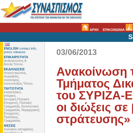
ΑΡΧΗ
ΕΠΙΚΟΙΝΩΝΙΑ
S
ENGLISH
contact info,
03/06/2013
press releases
ΕΠΙΚΑΙΡΟΤΗΤΑ
ανακοινώσεις &
δελτία Τύπου
Ανακοίνωση 
ΕΚΔΗΛΩΣΕΙΣ
συγκεντρώσεις,
περιοδείες,
Τμήματος Δι
συσκέψεις,
συνεντεύξεις Τύπου
ΤΑΥΤΟΤΗΤΑ
του ΣΥΡΙΖΑ-
καταστατικό,
ιστορικό,
Κεντρική Πολιτική
οι διώξεις σ
Επιτροπή, Πολιτική
Γραμματεία, Εκτελεστική
Γραμματεία, Νομαρχιακές
Επιτροπές,
στράτευσης»
Πρόεδρος,
Γραμματέας
ΘΕΣΕΙΣ
πολιτικές αποφάσεις
συνεδρίων &