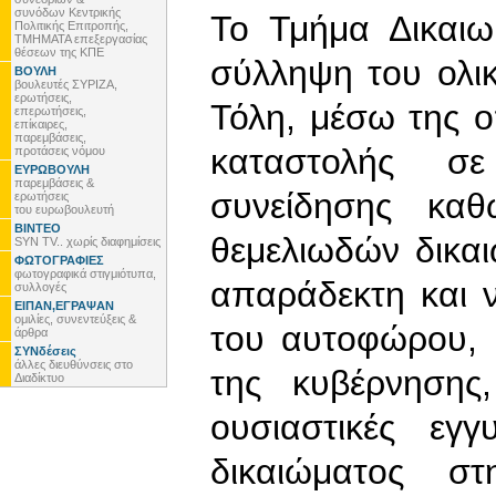
συνόδων Κεντρικής
Το Τμήμα Δικαιω
Πολιτικής Επιτροπής,
ΤΜΗΜΑΤΑ επεξεργασίας
θέσεων της ΚΠΕ
σύλληψη του ολι
ΒΟΥΛΗ
βουλευτές ΣΥΡΙΖΑ,
ερωτήσεις,
Τόλη, μέσω της ο
επερωτήσεις,
επίκαιρες,
παρεμβάσεις,
καταστολής σ
προτάσεις νόμου
ΕΥΡΩΒΟΥΛΗ
παρεμβάσεις &
συνείδησης κα
ερωτήσεις
του ευρωβουλευτή
ΒΙΝΤΕΟ
θεμελιωδών δικα
SYN TV.. χωρίς διαφημίσεις
ΦΩΤΟΓΡΑΦΙΕΣ
φωτογραφικά στιγμιότυπα,
απαράδεκτη και 
συλλογές
ΕΙΠΑΝ,ΕΓΡΑΨΑΝ
ομιλίες, συνεντεύξεις &
του αυτοφώρου, 
άρθρα
ΣΥΝδέσεις
άλλες διευθύνσεις στο
της κυβέρνησης
Διαδίκτυο
ουσιαστικές εγ
δικαιώματος σ