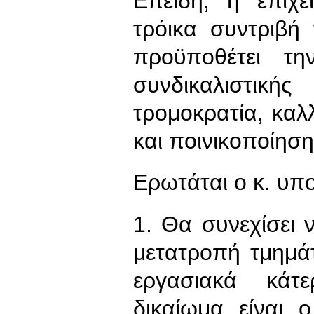
Επειδή, η επιχ
τρόικα συντριβή
προϋποθέτει τη
συνδικαλιστικ
τρομοκρατία, καλ
και ποινικοποίησ
Ερωτάται ο κ. υπ
1. Θα συνεχίσει 
μετατροπή τμημά
εργασιακά κάτ
δικαίωμα είναι 