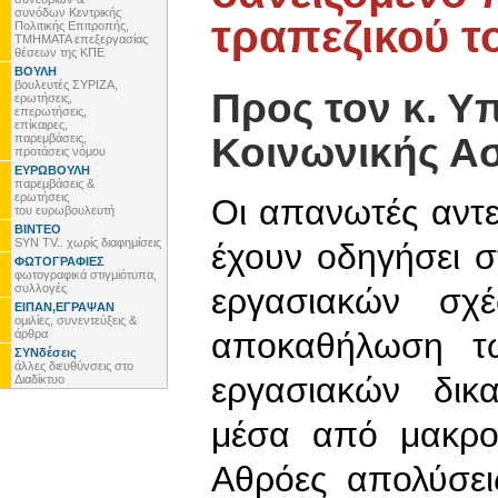
συνόδων Κεντρικής
τραπεζικού τ
Πολιτικής Επιτροπής,
ΤΜΗΜΑΤΑ επεξεργασίας
θέσεων της ΚΠΕ
ΒΟΥΛΗ
βουλευτές ΣΥΡΙΖΑ,
Προς τον κ. Υ
ερωτήσεις,
επερωτήσεις,
επίκαιρες,
Κοινωνικής Α
παρεμβάσεις,
προτάσεις νόμου
ΕΥΡΩΒΟΥΛΗ
παρεμβάσεις &
ερωτήσεις
Οι απανωτές αντε
του ευρωβουλευτή
ΒΙΝΤΕΟ
SYN TV.. χωρίς διαφημίσεις
έχουν οδηγήσει 
ΦΩΤΟΓΡΑΦΙΕΣ
φωτογραφικά στιγμιότυπα,
συλλογές
εργασιακών σχ
ΕΙΠΑΝ,ΕΓΡΑΨΑΝ
ομιλίες, συνεντεύξεις &
αποκαθήλωση τω
άρθρα
ΣΥΝδέσεις
άλλες διευθύνσεις στο
εργασιακών δικ
Διαδίκτυο
μέσα από μακροχ
Αθρόες απολύσει