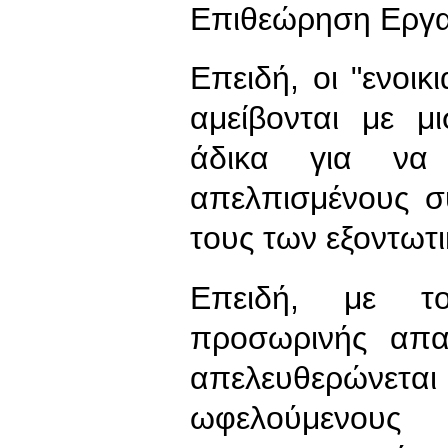
Επιθεώρηση Εργα
Επειδή, οι "ενοικ
αμείβονται με μ
άδικα για να
απελπισμένους σ
τους των εξοντωτι
Επειδή, με τ
προσωρινής απασ
απελευθερώνετ
ωφελούμενο