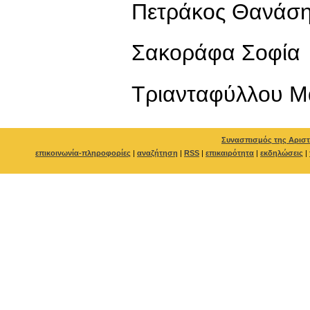
Πετράκος Θανάσ
Σακοράφα Σοφία
Τριανταφύλλου Μ
Συνασπισμός της Αριστ
επικοινωνία-πληροφορίες
|
αναζήτηση
|
RSS
|
επικαιρότητα
|
εκδηλώσεις
|