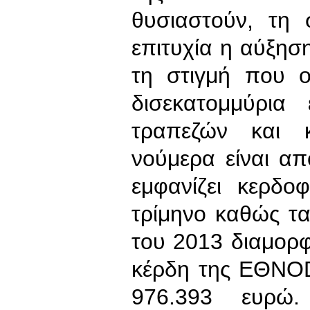
θυσιαστούν, τη
επιτυχία η αύξησ
τη στιγμή που ο
δισεκατομμύρι
τραπεζών και 
νούμερα είναι α
εμφανίζει κερδο
τρίμηνο καθώς τ
του 2013 διαμορ
κέρδη της ΕΘΝΟD
976.393 ευρώ