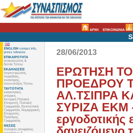
ΑΡΧΗ
ΕΠΙΚΟΙΝΩΝΙΑ
S
ENGLISH
contact info,
28/06/2013
press releases
ΕΠΙΚΑΙΡΟΤΗΤΑ
ανακοινώσεις &
δελτία Τύπου
ΕΡΩΤΗΣΗ ΤΟ
ΕΚΔΗΛΩΣΕΙΣ
συγκεντρώσεις,
περιοδείες,
ΠΡΟΕΔΡΟΥ Τ
συσκέψεις,
συνεντεύξεις Τύπου
ΤΑΥΤΟΤΗΤΑ
ΑΛ.ΤΣΙΠΡΑ 
καταστατικό,
ιστορικό,
Κεντρική Πολιτική
ΣΥΡΙΖΑ ΕΚΜ 
Επιτροπή, Πολιτική
Γραμματεία, Εκτελεστική
Γραμματεία, Νομαρχιακές
Επιτροπές,
εργοδοτικής 
Πρόεδρος,
Γραμματέας
ΘΕΣΕΙΣ
δανειζόμενο
πολιτικές αποφάσεις
συνεδρίων &