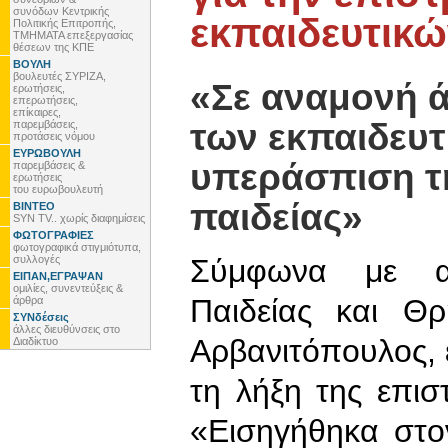
συνόδων Κεντρικής
εκπαιδευτικώ
Πολιτικής Επιτροπής,
ΤΜΗΜΑΤΑ επεξεργασίας
θέσεων της ΚΠΕ
ΒΟΥΛΗ
βουλευτές ΣΥΡΙΖΑ,
«Σε αναμονή 
ερωτήσεις,
επερωτήσεις,
επίκαιρες,
των εκπαιδευτ
παρεμβάσεις,
προτάσεις νόμου
ΕΥΡΩΒΟΥΛΗ
υπεράσπιση τ
παρεμβάσεις &
ερωτήσεις
του ευρωβουλευτή
παιδείας»
ΒΙΝΤΕΟ
SYN TV.. χωρίς διαφημίσεις
ΦΩΤΟΓΡΑΦΙΕΣ
φωτογραφικά στιγμιότυπα,
συλλογές
Σύμφωνα με αν
ΕΙΠΑΝ,ΕΓΡΑΨΑΝ
ομιλίες, συνεντεύξεις &
Παιδείας και Θ
άρθρα
ΣΥΝδέσεις
άλλες διευθύνσεις στο
Αρβανιτόπουλος,
Διαδίκτυο
τη λήξη της επισ
«Εισηγήθηκα στ