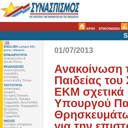
ΑΡΧΗ
ΕΠΙΚΟΙΝΩΝΙΑ
S
ENGLISH
contact info,
01/07/2013
press releases
ΕΠΙΚΑΙΡΟΤΗΤΑ
ανακοινώσεις &
δελτία Τύπου
Ανακοίνωση 
ΕΚΔΗΛΩΣΕΙΣ
συγκεντρώσεις,
περιοδείες,
Παιδείας του
συσκέψεις,
συνεντεύξεις Τύπου
ΤΑΥΤΟΤΗΤΑ
ΕΚΜ σχετικά 
καταστατικό,
ιστορικό,
Κεντρική Πολιτική
Υπουργού Παι
Επιτροπή, Πολιτική
Γραμματεία, Εκτελεστική
Γραμματεία, Νομαρχιακές
Επιτροπές,
Θρησκευμάτω
Πρόεδρος,
Γραμματέας
ΘΕΣΕΙΣ
για την επισ
πολιτικές αποφάσεις
συνεδρίων &