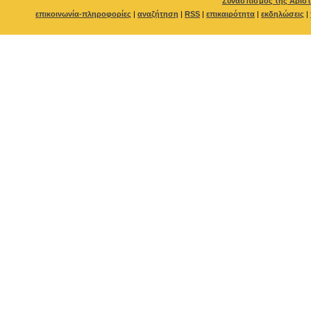
Συνασπισμός της Αριστ
επικοινωνία-πληροφορίες
|
αναζήτηση
|
RSS
|
επικαιρότητα
|
εκδηλώσεις
|