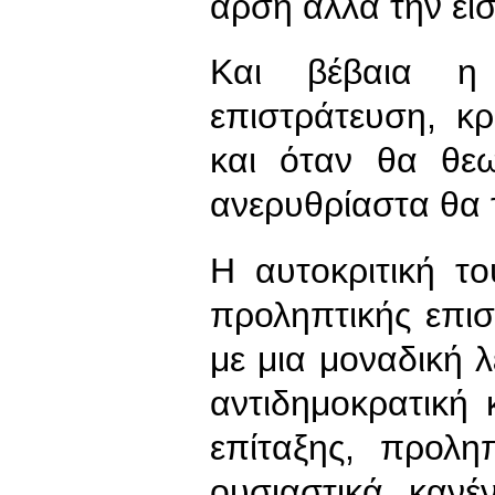
άρση αλλά την εισ
Και βέβαια η
επιστράτευση, κ
και όταν θα θεω
ανερυθρίαστα θα 
Η αυτοκριτική τ
προληπτικής επιστ
με μια μοναδική λ
αντιδημοκρατική
επίταξης, προλη
ουσιαστικά κανέ