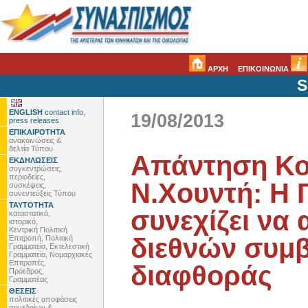
ΑΡΧΗ
ΕΠΙΚΟΙΝΩΝΙΑ
S
ENGLISH
contact info,
19/08/2013
press releases
ΕΠΙΚΑΙΡΟΤΗΤΑ
ανακοινώσεις &
δελτία Τύπου
Απάντηση Κο
ΕΚΔΗΛΩΣΕΙΣ
συγκεντρώσεις,
περιοδείες,
Ν.Χουντή: Η 
συσκέψεις,
συνεντεύξεις Τύπου
ΤΑΥΤΟΤΗΤΑ
συνεχίζει να
καταστατικό,
ιστορικό,
Κεντρική Πολιτική
διεθνών συμ
Επιτροπή, Πολιτική
Γραμματεία, Εκτελεστική
Γραμματεία, Νομαρχιακές
Επιτροπές,
διαφθοράς
Πρόεδρος,
Γραμματέας
ΘΕΣΕΙΣ
πολιτικές αποφάσεις
συνεδρίων &