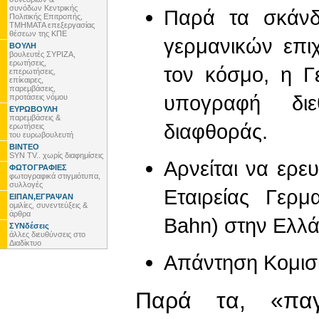
συνόδων Κεντρικής
Παρά τα σκάνδ
Πολιτικής Επιτροπής,
ΤΜΗΜΑΤΑ επεξεργασίας
θέσεων της ΚΠΕ
γερμανικών επι
ΒΟΥΛΗ
βουλευτές ΣΥΡΙΖΑ,
ερωτήσεις,
τον κόσμο, η Γε
επερωτήσεις,
επίκαιρες,
παρεμβάσεις,
υπογραφή δι
προτάσεις νόμου
ΕΥΡΩΒΟΥΛΗ
παρεμβάσεις &
διαφθοράς.
ερωτήσεις
του ευρωβουλευτή
ΒΙΝΤΕΟ
SYN TV.. χωρίς διαφημίσεις
Αρνείται να ερε
ΦΩΤΟΓΡΑΦΙΕΣ
φωτογραφικά στιγμιότυπα,
συλλογές
Εταιρείας Γερ
ΕΙΠΑΝ,ΕΓΡΑΨΑΝ
ομιλίες, συνεντεύξεις &
άρθρα
Bahn) στην Ελλά
ΣΥΝδέσεις
άλλες διευθύνσεις στο
Διαδίκτυο
Απάντηση Κομισι
Παρά τα, «παγ