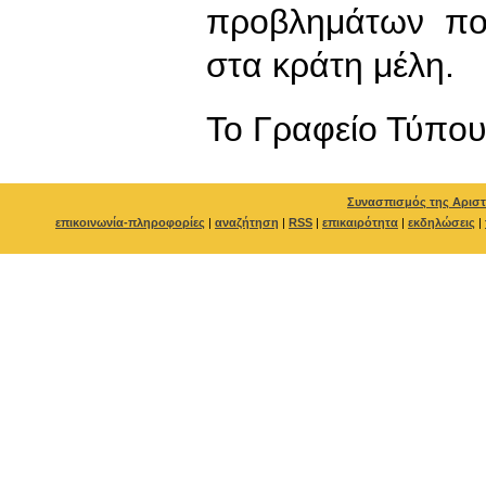
προβλημάτων που
στα κράτη μέλη.
To Γραφείο Τύπο
Συνασπισμός της Αριστ
επικοινωνία-πληροφορίες
|
αναζήτηση
|
RSS
|
επικαιρότητα
|
εκδηλώσεις
|