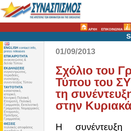
ΑΡΧΗ
ΕΠΙΚΟΙΝΩΝΙΑ
S
ENGLISH
contact info,
01/09/2013
press releases
ΕΠΙΚΑΙΡΟΤΗΤΑ
ανακοινώσεις &
δελτία Τύπου
Σχόλιο του Γ
ΕΚΔΗΛΩΣΕΙΣ
συγκεντρώσεις,
περιοδείες,
Τύπου του ΣΥ
συσκέψεις,
συνεντεύξεις Τύπου
ΤΑΥΤΟΤΗΤΑ
τη συνέντευ
καταστατικό,
ιστορικό,
Κεντρική Πολιτική
στην Κυριακά
Επιτροπή, Πολιτική
Γραμματεία, Εκτελεστική
Γραμματεία, Νομαρχιακές
Επιτροπές,
Πρόεδρος,
Γραμματέας
Η συνέντευξη
ΘΕΣΕΙΣ
πολιτικές αποφάσεις
συνεδρίων &