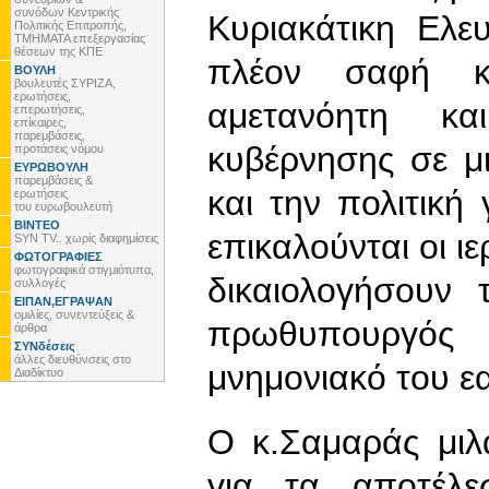
συνόδων Κεντρικής
Κυριακάτικη Ελε
Πολιτικής Επιτροπής,
ΤΜΗΜΑΤΑ επεξεργασίας
θέσεων της ΚΠΕ
πλέον σαφή κ
ΒΟΥΛΗ
βουλευτές ΣΥΡΙΖΑ,
ερωτήσεις,
αμετανόητη κ
επερωτήσεις,
επίκαιρες,
παρεμβάσεις,
κυβέρνησης σε μ
προτάσεις νόμου
ΕΥΡΩΒΟΥΛΗ
παρεμβάσεις &
και την πολιτική
ερωτήσεις
του ευρωβουλευτή
ΒΙΝΤΕΟ
επικαλούνται οι ι
SYN TV.. χωρίς διαφημίσεις
ΦΩΤΟΓΡΑΦΙΕΣ
φωτογραφικά στιγμιότυπα,
δικαιολογήσουν 
συλλογές
ΕΙΠΑΝ,ΕΓΡΑΨΑΝ
ομιλίες, συνεντεύξεις &
πρωθυπουργός 
άρθρα
ΣΥΝδέσεις
άλλες διευθύνσεις στο
μνημονιακό του ε
Διαδίκτυο
Ο κ.Σαμαράς μιλ
για τα αποτέλε