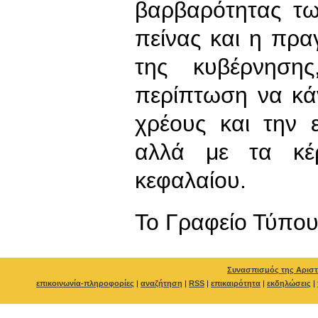
βαρβαρότητας τ
πείνας και η πρα
της κυβέρνηση
περίπτωση να κά
χρέους και την 
αλλά με τα κέ
κεφαλαίου.
To Γραφείο Τύπο
Συνασπισμός της Αριστ
επικοινωνία-πληροφορίες
|
αναζήτηση
|
RSS
|
επικαιρότητα
|
εκδηλώσεις
|