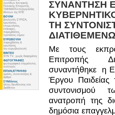
ΣΥΝΑΝΤΗΣΗ 
συνόδων Κεντρικής
Πολιτικής Επιτροπής,
ΤΜΗΜΑΤΑ επεξεργασίας
ΚΥΒΕΡΝΗΤΙΚΟ
θέσεων της ΚΠΕ
ΒΟΥΛΗ
βουλευτές ΣΥΡΙΖΑ,
ΤΗ ΣΥΝΤΟΝΙΣ
ερωτήσεις,
επερωτήσεις,
επίκαιρες,
ΔΙΑΤΙΘΕΜΕΝΩ
παρεμβάσεις,
προτάσεις νόμου
ΕΥΡΩΒΟΥΛΗ
παρεμβάσεις &
ερωτήσεις
Με τους εκπρο
του ευρωβουλευτή
ΒΙΝΤΕΟ
SYN TV.. χωρίς διαφημίσεις
Επιτροπής Δια
ΦΩΤΟΓΡΑΦΙΕΣ
φωτογραφικά στιγμιότυπα,
συλλογές
συναντήθηκε η Ε
ΕΙΠΑΝ,ΕΓΡΑΨΑΝ
ομιλίες, συνεντεύξεις &
Έργου Παιδείας 
άρθρα
ΣΥΝδέσεις
άλλες διευθύνσεις στο
συντονισμού 
Διαδίκτυο
ανατροπή της δι
δημόσια επαγγελμ