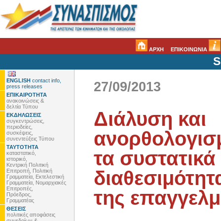
ΑΡΧΗ
ΕΠΙΚΟΙΝΩΝΙΑ
S
ENGLISH
contact info,
27/09/2013
press releases
ΕΠΙΚΑΙΡΟΤΗΤΑ
ανακοινώσεις &
δελτία Τύπου
Διάλυση και
ΕΚΔΗΛΩΣΕΙΣ
συγκεντρώσεις,
περιοδείες,
ανορθολογισμ
συσκέψεις,
συνεντεύξεις Τύπου
ΤΑΥΤΟΤΗΤΑ
τα συστατικά
καταστατικό,
ιστορικό,
Κεντρική Πολιτική
διαθεσιμότητ
Επιτροπή, Πολιτική
Γραμματεία, Εκτελεστική
Γραμματεία, Νομαρχιακές
Επιτροπές,
της επαγγελμ
Πρόεδρος,
Γραμματέας
ΘΕΣΕΙΣ
πολιτικές αποφάσεις
συνεδρίων &