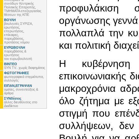
συνόδων Κεντρικής
προφυλάκιση σ
Πολιτικής Επιτροπής,
ΤΜΗΜΑΤΑ επεξεργασίας
θέσεων της ΚΠΕ
οργάνωσης γεννά 
ΒΟΥΛΗ
βουλευτές ΣΥΡΙΖΑ,
ερωτήσεις,
πολλαπλά την κυ
επερωτήσεις,
επίκαιρες,
παρεμβάσεις,
και πολιτική διαχ
προτάσεις νόμου
ΕΥΡΩΒΟΥΛΗ
παρεμβάσεις &
ερωτήσεις
του ευρωβουλευτή
Η κυβέρνηση 
ΒΙΝΤΕΟ
SYN TV.. χωρίς διαφημίσεις
επικοινωνιακής δι
ΦΩΤΟΓΡΑΦΙΕΣ
φωτογραφικά στιγμιότυπα,
συλλογές
μακροχρόνια αδρά
ΕΙΠΑΝ,ΕΓΡΑΨΑΝ
ομιλίες, συνεντεύξεις &
άρθρα
όλο ζήτημα με εξα
ΣΥΝδέσεις
άλλες διευθύνσεις στο
Διαδίκτυο
στιγμή που επέν
συλλήψεων, δεν 
Βουλή για να αρθ