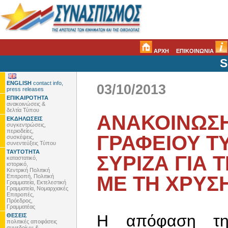
ΑΡΧΗ
ΕΠΙΚΟΙΝΩΝΙΑ
S
ENGLISH
contact info,
03/10/2013
press releases
ΕΠΙΚΑΙΡΟΤΗΤΑ
ανακοινώσεις &
δελτία Τύπου
ΑΝΑΚΟΙΝΩΣΗ
ΕΚΔΗΛΩΣΕΙΣ
συγκεντρώσεις,
περιοδείες,
ΓΡΑΦΕΙΟΥ Τ
συσκέψεις,
συνεντεύξεις Τύπου
ΤΑΥΤΟΤΗΤΑ
ΣΥΡΙΖΑ ΓΙΑ Τ
καταστατικό,
ιστορικό,
Κεντρική Πολιτική
ΜΕ ΤΗ ΧΡΥΣ
Επιτροπή, Πολιτική
Γραμματεία, Εκτελεστική
Γραμματεία, Νομαρχιακές
Επιτροπές,
Πρόεδρος,
Γραμματέας
Η απόφαση της
ΘΕΣΕΙΣ
πολιτικές αποφάσεις
συνεδρίων &