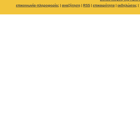
επικοινωνία-πληροφορίες
|
αναζήτηση
|
RSS
|
επικαιρότητα
|
εκδηλώσεις
|