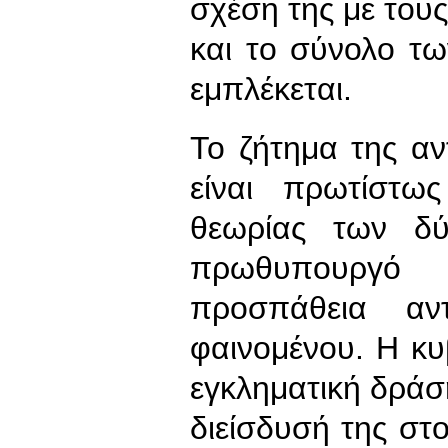
σχέση της με του
και το σύνολο τ
εμπλέκεται.
Το ζήτημα της α
είναι πρωτίστω
θεωρίας των δ
πρωθυπουργό 
προσπάθεια αντ
φαινομένου. Η κ
εγκληματική δράσ
διείσδυσή της στο