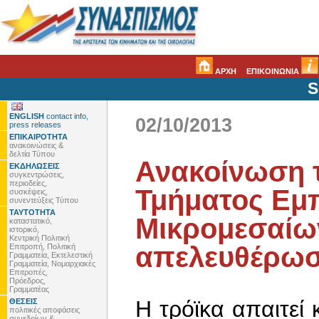
ΑΡΧΗ
ΕΠΙΚΟΙΝΩΝΙΑ
S
ENGLISH
contact info,
02/10/2013
press releases
ΕΠΙΚΑΙΡΟΤΗΤΑ
ανακοινώσεις &
δελτία Τύπου
Ανακοίνωση 
ΕΚΔΗΛΩΣΕΙΣ
συγκεντρώσεις,
περιοδείες,
Τμήματος Εμπ
συσκέψεις,
συνεντεύξεις Τύπου
ΤΑΥΤΟΤΗΤΑ
Μικρομεσαίων
καταστατικό,
ιστορικό,
Κεντρική Πολιτική
απελευθέρωσ
Επιτροπή, Πολιτική
Γραμματεία, Εκτελεστική
Γραμματεία, Νομαρχιακές
Επιτροπές,
Πρόεδρος,
Γραμματέας
Η τρόϊκα απαιτεί
ΘΕΣΕΙΣ
πολιτικές αποφάσεις
συνεδρίων &