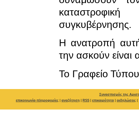
καταστροφική 
συγκυβέρνησης.
Η ανατροπή αυτή
την ασκούν είναι
To Γραφείο Τύπο
Συνασπισμός της Αριστ
επικοινωνία-πληροφορίες
|
αναζήτηση
|
RSS
|
επικαιρότητα
|
εκδηλώσεις
|