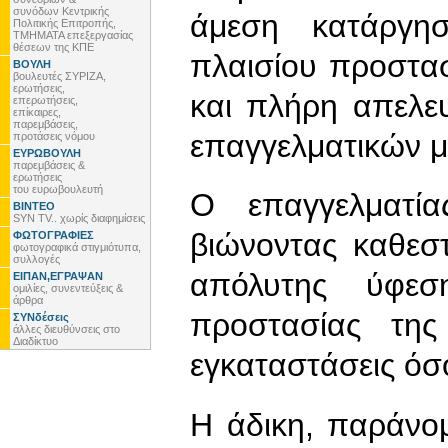
συνόδων Κεντρικής
άμεση κατάργη
Πολιτικής Επιτροπής,
ΤΜΗΜΑΤΑ επεξεργασίας
θέσεων της ΚΠΕ
πλαισίου προστασ
ΒΟΥΛΗ
βουλευτές ΣΥΡΙΖΑ,
ερωτήσεις,
και πλήρη απελ
επερωτήσεις,
επίκαιρες,
παρεμβάσεις,
επαγγελματικών 
προτάσεις νόμου
ΕΥΡΩΒΟΥΛΗ
παρεμβάσεις &
ερωτήσεις
του ευρωβουλευτή
Ο επαγγελματία
ΒΙΝΤΕΟ
SYN TV.. χωρίς διαφημίσεις
βιώνοντας καθεσ
ΦΩΤΟΓΡΑΦΙΕΣ
φωτογραφικά στιγμιότυπα,
συλλογές
απόλυτης ύφεσ
ΕΙΠΑΝ,ΕΓΡΑΨΑΝ
ομιλίες, συνεντεύξεις &
άρθρα
προστασίας τη
ΣΥΝδέσεις
άλλες διευθύνσεις στο
Διαδίκτυο
εγκαταστάσεις όσο
Η άδικη, παράνο