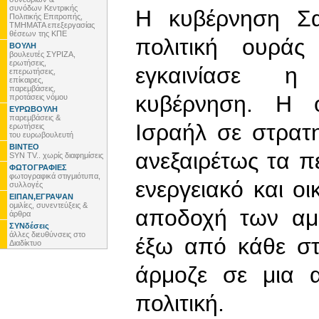
συνόδων Κεντρικής
Η κυβέρνηση Σαμ
Πολιτικής Επιτροπής,
ΤΜΗΜΑΤΑ επεξεργασίας
θέσεων της ΚΠΕ
πολιτική ουρά
ΒΟΥΛΗ
βουλευτές ΣΥΡΙΖΑ,
ερωτήσεις,
εγκαινίασε η
επερωτήσεις,
επίκαιρες,
παρεμβάσεις,
κυβέρνηση. Η 
προτάσεις νόμου
ΕΥΡΩΒΟΥΛΗ
παρεμβάσεις &
Ισραήλ σε στρατ
ερωτήσεις
του ευρωβουλευτή
ΒΙΝΤΕΟ
ανεξαιρέτως τα πε
SYN TV.. χωρίς διαφημίσεις
ΦΩΤΟΓΡΑΦΙΕΣ
φωτογραφικά στιγμιότυπα,
ενεργειακό και οι
συλλογές
ΕΙΠΑΝ,ΕΓΡΑΨΑΝ
ομιλίες, συνεντεύξεις &
αποδοχή των αμε
άρθρα
ΣΥΝδέσεις
άλλες διευθύνσεις στο
έξω από κάθε στ
Διαδίκτυο
άρμοζε σε μια 
πολιτική.