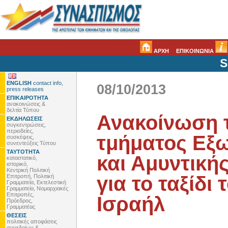
ΑΡΧΗ
ΕΠΙΚΟΙΝΩΝΙΑ
S
ENGLISH
contact info,
08/10/2013
press releases
ΕΠΙΚΑΙΡΟΤΗΤΑ
ανακοινώσεις &
δελτία Τύπου
Ανακοίνωση 
ΕΚΔΗΛΩΣΕΙΣ
συγκεντρώσεις,
περιοδείες,
τμήματος Εξω
συσκέψεις,
συνεντεύξεις Τύπου
ΤΑΥΤΟΤΗΤΑ
και Αμυντική
καταστατικό,
ιστορικό,
Κεντρική Πολιτική
για το ταξίδ
Επιτροπή, Πολιτική
Γραμματεία, Εκτελεστική
Γραμματεία, Νομαρχιακές
Επιτροπές,
Ισραήλ
Πρόεδρος,
Γραμματέας
ΘΕΣΕΙΣ
πολιτικές αποφάσεις
συνεδρίων &