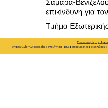
Σαμαρά-Βενιζέ
επικίνδυνη για το
Τμήμα Εξωτερικής
Συνασπισμός της Αριστ
επικοινωνία-πληροφορίες
|
αναζήτηση
|
RSS
|
επικαιρότητα
|
εκδηλώσεις
|