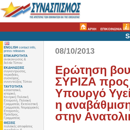
ΑΡΧΗ
ΕΠΙΚΟΙΝΩΝΙΑ
S
ENGLISH
contact info,
08/10/2013
press releases
ΕΠΙΚΑΙΡΟΤΗΤΑ
ανακοινώσεις &
δελτία Τύπου
Ερώτηση βου
ΕΚΔΗΛΩΣΕΙΣ
συγκεντρώσεις,
περιοδείες,
ΣΥΡΙΖΑ προς
συσκέψεις,
συνεντεύξεις Τύπου
ΤΑΥΤΟΤΗΤΑ
Υπουργό Υγε
καταστατικό,
ιστορικό,
Κεντρική Πολιτική
η αναβάθμιση
Επιτροπή, Πολιτική
Γραμματεία, Εκτελεστική
Γραμματεία, Νομαρχιακές
Επιτροπές,
στην Ανατολι
Πρόεδρος,
Γραμματέας
ΘΕΣΕΙΣ
πολιτικές αποφάσεις
συνεδρίων &