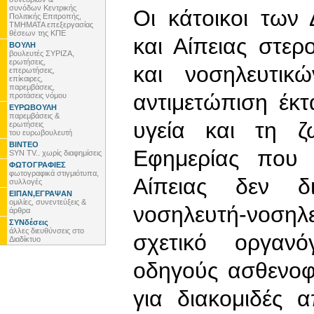
συνόδων Κεντρικής
Οι κάτοικοι των
Πολιτικής Επιτροπής,
ΤΜΗΜΑΤΑ επεξεργασίας
θέσεων της ΚΠΕ
και Αίπειας στερ
ΒΟΥΛΗ
βουλευτές ΣΥΡΙΖΑ,
ερωτήσεις,
και νοσηλευτι
επερωτήσεις,
επίκαιρες,
παρεμβάσεις,
αντιμετώπιση έκτ
προτάσεις νόμου
ΕΥΡΩΒΟΥΛΗ
παρεμβάσεις &
υγεία και τη ζ
ερωτήσεις
του ευρωβουλευτή
ΒΙΝΤΕΟ
Εφημερίας που 
SYN TV.. χωρίς διαφημίσεις
ΦΩΤΟΓΡΑΦΙΕΣ
φωτογραφικά στιγμιότυπα,
Αίπειας δεν δ
συλλογές
ΕΙΠΑΝ,ΕΓΡΑΨΑΝ
ομιλίες, συνεντεύξεις &
νοσηλευτή-νοση
άρθρα
ΣΥΝδέσεις
άλλες διευθύνσεις στο
σχετικό οργανό
Διαδίκτυο
οδηγούς ασθενο
για διακομιδές 