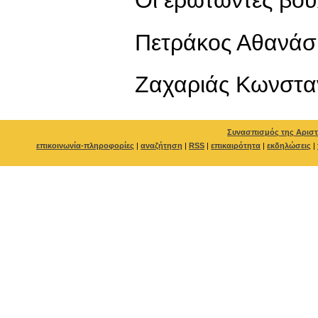
Οι ερωτώντες βου
Πετράκος Αθανάσ
Ζαχαριάς Κωνστα
Συνασπισμός της Αριστ
επικοινωνία-πληροφορίες
|
αναζήτηση
|
RSS
|
επικαιρότητα
|
εκδηλώσεις
|