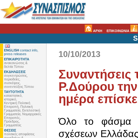
ΑΡΧΗ
ΕΠΙΚΟΙΝΩΝΙΑ
S
ENGLISH
contact info,
10/10/2013
press releases
ΕΠΙΚΑΙΡΟΤΗΤΑ
ανακοινώσεις &
δελτία Τύπου
Συναντήσεις 
ΕΚΔΗΛΩΣΕΙΣ
συγκεντρώσεις,
περιοδείες,
Ρ.Δούρου τη
συσκέψεις,
συνεντεύξεις Τύπου
ΤΑΥΤΟΤΗΤΑ
ημέρα επίσκε
καταστατικό,
ιστορικό,
Κεντρική Πολιτική
Επιτροπή, Πολιτική
Γραμματεία, Εκτελεστική
Γραμματεία, Νομαρχιακές
Επιτροπές,
Όλο το φάσμα 
Πρόεδρος,
Γραμματέας
σχέσεων Ελλάδας 
ΘΕΣΕΙΣ
πολιτικές αποφάσεις
συνεδρίων &