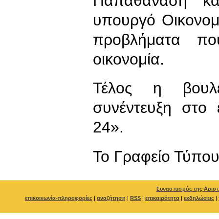
Παπαθανάση κα
υπουργό Οικονομι
προβλήματα που
οικονομία.
Τέλος η βουλ
συνέντευξη στο 
24».
To Γραφείο Τύπο
Συνασπισμός της Αριστ
επικοινωνία-πληροφορίες
|
αναζήτηση
|
RSS
|
επικαιρότητα
|
εκδηλώσεις
|