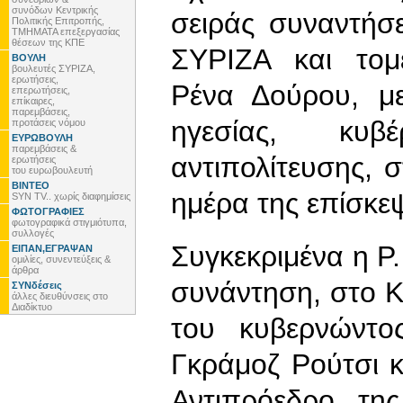
συνόδων Κεντρικής
σειράς συναντήσ
Πολιτικής Επιτροπής,
ΤΜΗΜΑΤΑ επεξεργασίας
θέσεων της ΚΠΕ
ΣΥΡΙΖΑ και τομε
ΒΟΥΛΗ
βουλευτές ΣΥΡΙΖΑ,
ερωτήσεις,
Ρένα Δούρου, μ
επερωτήσεις,
επίκαιρες,
παρεμβάσεις,
ηγεσίας, κυβ
προτάσεις νόμου
ΕΥΡΩΒΟΥΛΗ
παρεμβάσεις &
αντιπολίτευσης, 
ερωτήσεις
του ευρωβουλευτή
ΒΙΝΤΕΟ
ημέρα της επίσκε
SYN TV.. χωρίς διαφημίσεις
ΦΩΤΟΓΡΑΦΙΕΣ
φωτογραφικά στιγμιότυπα,
συλλογές
Συγκεκριμένα η Ρ
ΕΙΠΑΝ,ΕΓΡΑΨΑΝ
ομιλίες, συνεντεύξεις &
άρθρα
συνάντηση, στο Κ
ΣΥΝδέσεις
άλλες διευθύνσεις στο
Διαδίκτυο
του κυβερνώντος
Γκράμοζ Ρούτσι κ
Αντιπρόεδρο της