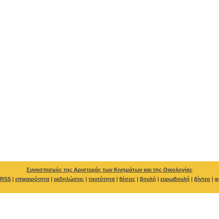
Συνασπισμός της Αριστεράς των Κινημάτων και της Οικολογίας
RSS
|
επικαιρότητα
|
εκδηλώσεις
|
ταυτότητα
|
θέσεις
|
βουλή
|
ευρωβουλή
|
βίντεο
|
φ