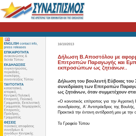
ENGLISH
contact info,
16/10/2013
press releases
ΕΠΙΚΑΙΡΟΤΗΤΑ
ανακοινώσεις &
Δήλωση Β.Αποστόλου με αφορμή
δελτία Τύπου
Επιτροπών Παραγωγής και Εμπ
ΕΚΔΗΛΩΣΕΙΣ
εκπροσώπων ως ζητιάνων..
συγκεντρώσεις,
περιοδείες,
συσκέψεις,
συνεντεύξεις Τύπου
Δήλωση του βουλευτή Εύβοιας του 
ΤΑΥΤΟΤΗΤΑ
συνεδρίαση των Επιτροπών Παραγω
καταστατικό,
ως ζητιάνων, όταν συμμετέχουν στ
ιστορικό,
Κεντρική Πολιτική
Επιτροπή, Πολιτική
«Ο κοινοτικός επίτροπος για την Αγροτική
Γραμματεία, Εκτελεστική
Γραμματεία, Νομαρχιακές
συνεδρίασης, Αʼ Αντιπρόεδρος της Βουλής
Επιτροπές,
Πρακτικά την έντονη αντίδρασή μου με την ο
Πρόεδρος,
Γραμματέας
ΘΕΣΕΙΣ
To Γραφείο Τύπου
πολιτικές αποφάσεις
συνεδρίων &
συνόδων Κεντρικής