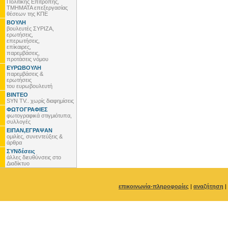
Πολιτικής Επιτροπής,
ΤΜΗΜΑΤΑ επεξεργασίας
θέσεων της ΚΠΕ
ΒΟΥΛΗ
βουλευτές ΣΥΡΙΖΑ,
ερωτήσεις,
επερωτήσεις,
επίκαιρες,
παρεμβάσεις,
προτάσεις νόμου
ΕΥΡΩΒΟΥΛΗ
παρεμβάσεις &
ερωτήσεις
του ευρωβουλευτή
ΒΙΝΤΕΟ
SYN TV.. χωρίς διαφημίσεις
ΦΩΤΟΓΡΑΦΙΕΣ
φωτογραφικά στιγμιότυπα,
συλλογές
ΕΙΠΑΝ,ΕΓΡΑΨΑΝ
ομιλίες, συνεντεύξεις &
άρθρα
ΣΥΝδέσεις
άλλες διευθύνσεις στο
Διαδίκτυο
επικοινωνία-πληροφορίες
|
αναζήτηση
|