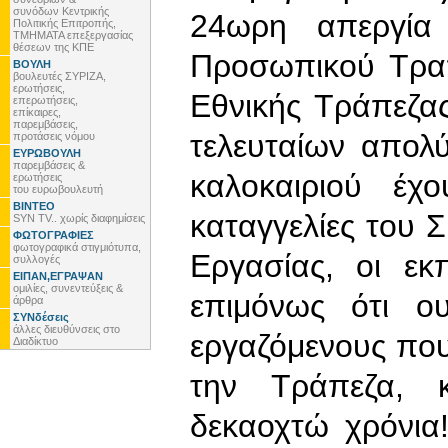
συνόδων Κεντρικής
24ωρη απεργία 
Πολιτικής Επιτροπής,
ΤΜΗΜΑΤΑ επεξεργασίας
θέσεων της ΚΠΕ
Προσωπικού Τραπ
ΒΟΥΛΗ
βουλευτές ΣΥΡΙΖΑ,
ερωτήσεις,
Εθνικής Τράπεζα
επερωτήσεις,
επίκαιρες,
παρεμβάσεις,
τελευταίων απολ
προτάσεις νόμου
ΕΥΡΩΒΟΥΛΗ
παρεμβάσεις &
καλοκαιριού έχ
ερωτήσεις
του ευρωβουλευτή
ΒΙΝΤΕΟ
καταγγελίες του
SYN TV.. χωρίς διαφημίσεις
ΦΩΤΟΓΡΑΦΙΕΣ
φωτογραφικά στιγμιότυπα,
Εργασίας, οι ε
συλλογές
ΕΙΠΑΝ,ΕΓΡΑΨΑΝ
ομιλίες, συνεντεύξεις &
επιμόνως ότι ο
άρθρα
ΣΥΝδέσεις
άλλες διευθύνσεις στο
εργαζόμενους που
Διαδίκτυο
την Τράπεζα, κ
δεκαοχτώ χρόνια