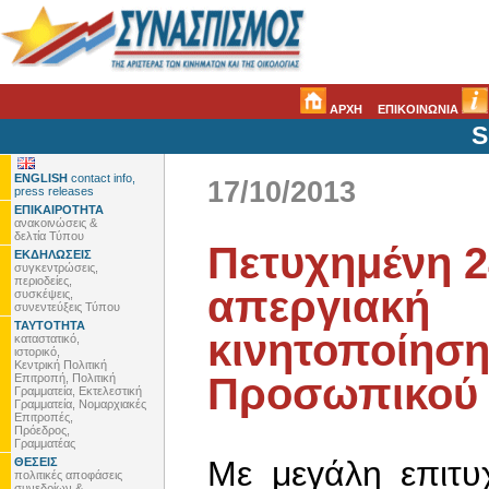
ΑΡΧΗ
ΕΠΙΚΟΙΝΩΝΙΑ
S
ENGLISH
contact info,
17/10/2013
press releases
ΕΠΙΚΑΙΡΟΤΗΤΑ
ανακοινώσεις &
δελτία Τύπου
Πετυχημένη 
ΕΚΔΗΛΩΣΕΙΣ
συγκεντρώσεις,
περιοδείες,
απεργιακή
συσκέψεις,
συνεντεύξεις Τύπου
ΤΑΥΤΟΤΗΤΑ
κινητοποίηση
καταστατικό,
ιστορικό,
Κεντρική Πολιτική
Προσωπικού 
Επιτροπή, Πολιτική
Γραμματεία, Εκτελεστική
Γραμματεία, Νομαρχιακές
Επιτροπές,
Πρόεδρος,
Γραμματέας
Με μεγάλη επιτυ
ΘΕΣΕΙΣ
πολιτικές αποφάσεις
συνεδρίων &