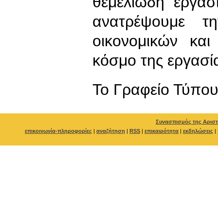
θεμελιώδη εργασ
ανατρέψουμε τ
οικονομικών και
κόσμο της εργασία
To Γραφείο Τύπο
Συνασπισμός της Αριστ
επικοινωνία-πληροφορίες
|
αναζήτηση
|
RSS
|
επικαιρότητα
|
εκδηλώσεις
|