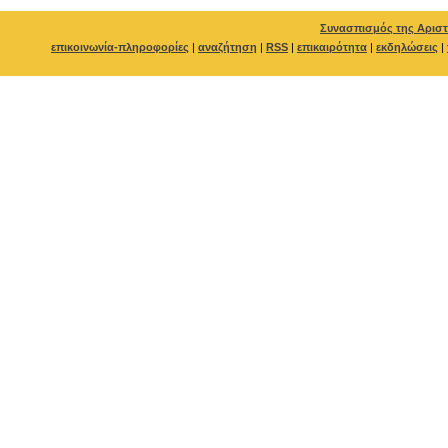
Συνασπισμός της Αριστ
επικοινωνία-πληροφορίες
|
αναζήτηση
|
RSS
|
επικαιρότητα
|
εκδηλώσεις
|