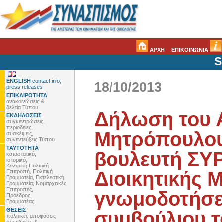
ΑΡΧΗ
ΕΠΙΚΟΙΝΩΝΙΑ
S
ENGLISH
contact info,
18/10/2013
press releases
ΕΠΙΚΑΙΡΟΤΗΤΑ
ανακοινώσεις &
δελτία Τύπου
Δήλωση του 
ΕΚΔΗΛΩΣΕΙΣ
συγκεντρώσεις,
περιοδείες,
Μητρόπουλου
συσκέψεις,
συνεντεύξεις Τύπου
ΤΑΥΤΟΤΗΤΑ
βουλευτή ΣΥΡ
καταστατικό,
ιστορικό,
Κεντρική Πολιτική
Διοικητικής 
Επιτροπή, Πολιτική
Γραμματεία, Εκτελεστική
Γραμματεία, Νομαρχιακές
Επιτροπές,
γνωμοδοτήσει
Πρόεδρος,
Γραμματέας
ΘΕΣΕΙΣ
συμβούλιου τ
πολιτικές αποφάσεις
συνεδρίων &