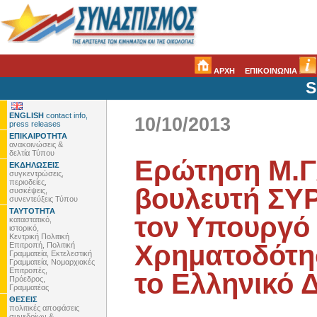
ΑΡΧΗ
ΕΠΙΚΟΙΝΩΝΙΑ
S
ENGLISH
contact info,
10/10/2013
press releases
ΕΠΙΚΑΙΡΟΤΗΤΑ
ανακοινώσεις &
δελτία Τύπου
Ερώτηση Μ.Γ
ΕΚΔΗΛΩΣΕΙΣ
συγκεντρώσεις,
περιοδείες,
βουλευτή ΣΥ
συσκέψεις,
συνεντεύξεις Τύπου
ΤΑΥΤΟΤΗΤΑ
τον Υπουργό
καταστατικό,
ιστορικό,
Κεντρική Πολιτική
Χρηματοδότη
Επιτροπή, Πολιτική
Γραμματεία, Εκτελεστική
Γραμματεία, Νομαρχιακές
Επιτροπές,
το Ελληνικό 
Πρόεδρος,
Γραμματέας
ΘΕΣΕΙΣ
πολιτικές αποφάσεις
συνεδρίων &