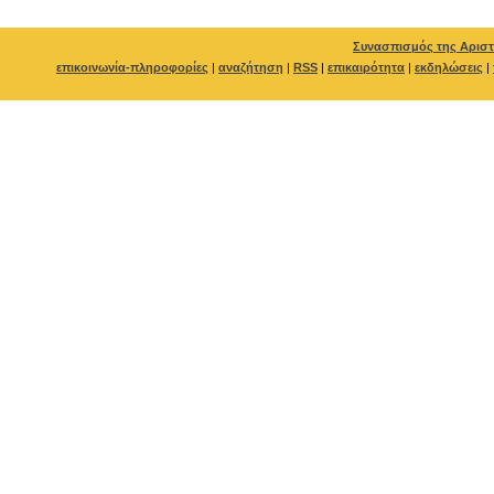
Συνασπισμός της Αριστ
επικοινωνία-πληροφορίες
|
αναζήτηση
|
RSS
|
επικαιρότητα
|
εκδηλώσεις
|