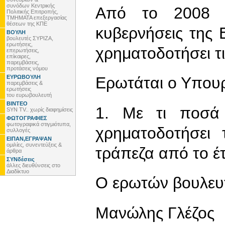
συνόδων Κεντρικής
Από το 2008 έ
Πολιτικής Επιτροπής,
ΤΜΗΜΑΤΑ επεξεργασίας
θέσεων της ΚΠΕ
κυβερνήσεις της
ΒΟΥΛΗ
βουλευτές ΣΥΡΙΖΑ,
ερωτήσεις,
χρηματοδοτήσει τι
επερωτήσεις,
επίκαιρες,
παρεμβάσεις,
προτάσεις νόμου
ΕΥΡΩΒΟΥΛΗ
Ερωτάται ο Υπου
παρεμβάσεις &
ερωτήσεις
του ευρωβουλευτή
ΒΙΝΤΕΟ
1. Με τι ποσά 
SYN TV.. χωρίς διαφημίσεις
ΦΩΤΟΓΡΑΦΙΕΣ
φωτογραφικά στιγμιότυπα,
χρηματοδοτήσει 
συλλογές
ΕΙΠΑΝ,ΕΓΡΑΨΑΝ
ομιλίες, συνεντεύξεις &
τράπεζα από το έτ
άρθρα
ΣΥΝδέσεις
άλλες διευθύνσεις στο
Διαδίκτυο
Ο ερωτών βουλευ
Μανώλης Γλέζος