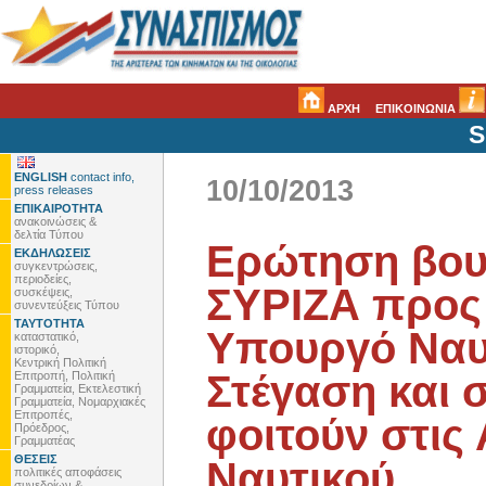
ΑΡΧΗ
ΕΠΙΚΟΙΝΩΝΙΑ
S
ENGLISH
contact info,
10/10/2013
press releases
ΕΠΙΚΑΙΡΟΤΗΤΑ
ανακοινώσεις &
δελτία Τύπου
Ερώτηση βου
ΕΚΔΗΛΩΣΕΙΣ
συγκεντρώσεις,
περιοδείες,
ΣΥΡΙΖΑ προς
συσκέψεις,
συνεντεύξεις Τύπου
ΤΑΥΤΟΤΗΤΑ
Υπουργό Ναυτ
καταστατικό,
ιστορικό,
Κεντρική Πολιτική
Στέγαση και 
Επιτροπή, Πολιτική
Γραμματεία, Εκτελεστική
Γραμματεία, Νομαρχιακές
Επιτροπές,
φοιτούν στις
Πρόεδρος,
Γραμματέας
ΘΕΣΕΙΣ
Ναυτικού
πολιτικές αποφάσεις
συνεδρίων &