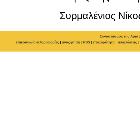
Συρμαλένιος Νίκο
Συνασπισμός της Αριστ
επικοινωνία-πληροφορίες
|
αναζήτηση
|
RSS
|
επικαιρότητα
|
εκδηλώσεις
|