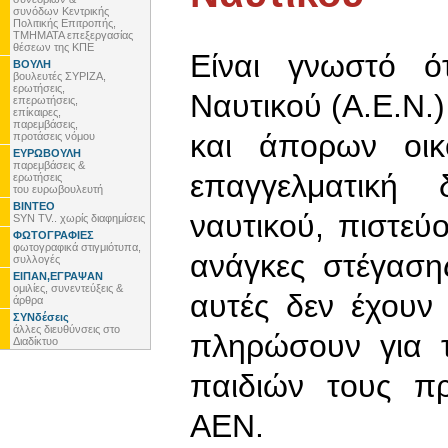
συνόδων Κεντρικής
Πολιτικής Επιτροπής,
ΤΜΗΜΑΤΑ επεξεργασίας
θέσεων της ΚΠΕ
Είναι γνωστό ό
ΒΟΥΛΗ
βουλευτές ΣΥΡΙΖΑ,
ερωτήσεις,
Ναυτικού (Α.Ε.Ν.
επερωτήσεις,
επίκαιρες,
παρεμβάσεις,
και άπορων οικ
προτάσεις νόμου
ΕΥΡΩΒΟΥΛΗ
παρεμβάσεις &
επαγγελματική
ερωτήσεις
του ευρωβουλευτή
ΒΙΝΤΕΟ
ναυτικού, πιστεύ
SYN TV.. χωρίς διαφημίσεις
ΦΩΤΟΓΡΑΦΙΕΣ
φωτογραφικά στιγμιότυπα,
ανάγκες στέγασης
συλλογές
ΕΙΠΑΝ,ΕΓΡΑΨΑΝ
ομιλίες, συνεντεύξεις &
αυτές δεν έχουν
άρθρα
ΣΥΝδέσεις
άλλες διευθύνσεις στο
πληρώσουν για τ
Διαδίκτυο
παιδιών τους πρ
ΑΕΝ.