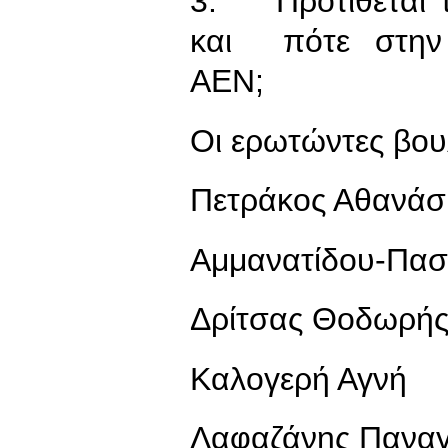
3. Προτίθεται 
και πότε στην 
ΑΕΝ;
Οι ερωτώντες βου
Πετράκος Αθανάσ
Αμμανατίδου-Πασ
Δρίτσας Θοδωρή
Καλογερή Αγνή
Λαφαζάνης Παναγ