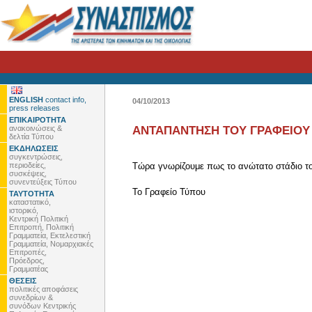
ENGLISH
contact info,
04/10/2013
press releases
ΕΠΙΚΑΙΡΟΤΗΤΑ
ανακοινώσεις &
ΑΝΤΑΠΑΝΤΗΣΗ ΤΟΥ ΓΡΑΦΕΙΟΥ
δελτία Τύπου
ΕΚΔΗΛΩΣΕΙΣ
συγκεντρώσεις,
περιοδείες,
Τώρα γνωρίζουμε πως το ανώτατο στάδιο τ
συσκέψεις,
συνεντεύξεις Τύπου
To Γραφείο Τύπου
ΤΑΥΤΟΤΗΤΑ
καταστατικό,
ιστορικό,
Κεντρική Πολιτική
Επιτροπή, Πολιτική
Γραμματεία, Εκτελεστική
Γραμματεία, Νομαρχιακές
Επιτροπές,
Πρόεδρος,
Γραμματέας
ΘΕΣΕΙΣ
πολιτικές αποφάσεις
συνεδρίων &
συνόδων Κεντρικής