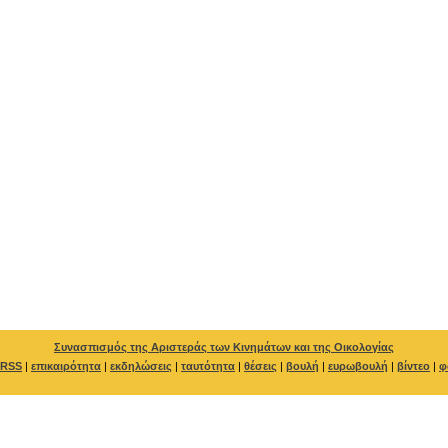
Συνασπισμός της Αριστεράς των Κινημάτων και της Οικολογίας
RSS
|
επικαιρότητα
|
εκδηλώσεις
|
ταυτότητα
|
θέσεις
|
βουλή
|
ευρωβουλή
|
βίντεο
|
φ