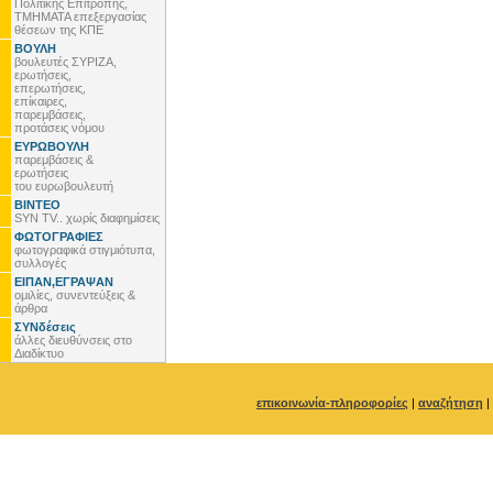
Πολιτικής Επιτροπής,
ΤΜΗΜΑΤΑ επεξεργασίας
θέσεων της ΚΠΕ
ΒΟΥΛΗ
βουλευτές ΣΥΡΙΖΑ,
ερωτήσεις,
επερωτήσεις,
επίκαιρες,
παρεμβάσεις,
προτάσεις νόμου
ΕΥΡΩΒΟΥΛΗ
παρεμβάσεις &
ερωτήσεις
του ευρωβουλευτή
ΒΙΝΤΕΟ
SYN TV.. χωρίς διαφημίσεις
ΦΩΤΟΓΡΑΦΙΕΣ
φωτογραφικά στιγμιότυπα,
συλλογές
ΕΙΠΑΝ,ΕΓΡΑΨΑΝ
ομιλίες, συνεντεύξεις &
άρθρα
ΣΥΝδέσεις
άλλες διευθύνσεις στο
Διαδίκτυο
επικοινωνία-πληροφορίες
|
αναζήτηση
|