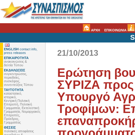
ΑΡΧΗ
ΕΠΙΚΟΙΝΩΝΙΑ
S
ENGLISH
contact info,
21/10/2013
press releases
ΕΠΙΚΑΙΡΟΤΗΤΑ
ανακοινώσεις &
δελτία Τύπου
Ερώτηση βου
ΕΚΔΗΛΩΣΕΙΣ
συγκεντρώσεις,
περιοδείες,
ΣΥΡΙΖΑ προς
συσκέψεις,
συνεντεύξεις Τύπου
ΤΑΥΤΟΤΗΤΑ
Υπουργό Αγρ
καταστατικό,
ιστορικό,
Κεντρική Πολιτική
Τροφίμων: Επ
Επιτροπή, Πολιτική
Γραμματεία, Εκτελεστική
Γραμματεία, Νομαρχιακές
Επιτροπές,
επαναπροκήρ
Πρόεδρος,
Γραμματέας
ΘΕΣΕΙΣ
προγράμματ
πολιτικές αποφάσεις
συνεδρίων &