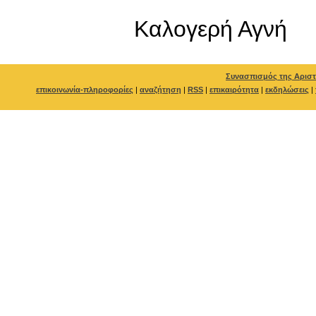
Καλογερή Αγνή
Συνασπισμός της Αριστ
επικοινωνία-πληροφορίες
|
αναζήτηση
|
RSS
|
επικαιρότητα
|
εκδηλώσεις
|