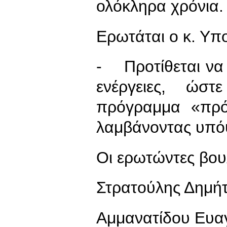
ολόκληρα χρόνια.
Ερωτάται ο κ. Υπ
- Προτίθεται να 
ενέργειες, ώσ
πρόγραμμα «πρό
λαμβάνοντας υπόψ
Οι ερωτώντες βου
Στρατούλης Δημή
Αμμανατίδου Ευα