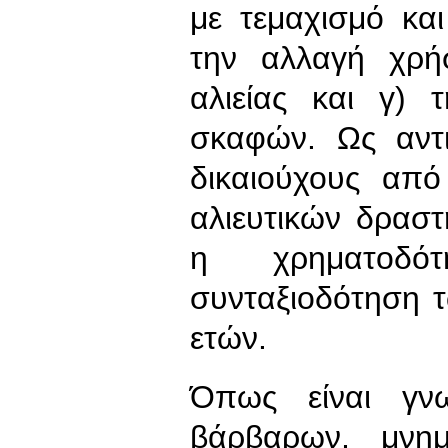
με τεμαχισμό κα
την αλλαγή χρή
αλιείας και γ) 
σκαφών. Ως αντι
δικαιούχους απ
αλιευτικών δρασ
η χρηματοδ
συνταξιοδότηση τ
ετών.
Όπως είναι γν
βάρβαρων, μνημ