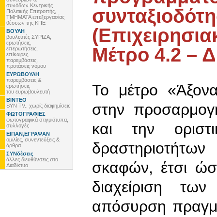
συνόδων Κεντρικής
συνταξιοδότη
Πολιτικής Επιτροπής,
ΤΜΗΜΑΤΑ επεξεργασίας
θέσεων της ΚΠΕ
(Επιχειρησια
ΒΟΥΛΗ
βουλευτές ΣΥΡΙΖΑ,
ερωτήσεις,
Μέτρο 4.2 – 
επερωτήσεις,
επίκαιρες,
παρεμβάσεις,
προτάσεις νόμου
ΕΥΡΩΒΟΥΛΗ
παρεμβάσεις &
Το μέτρο «Άξονα
ερωτήσεις
του ευρωβουλευτή
ΒΙΝΤΕΟ
στην προσαρμογή
SYN TV.. χωρίς διαφημίσεις
ΦΩΤΟΓΡΑΦΙΕΣ
φωτογραφικά στιγμιότυπα,
και την οριστ
συλλογές
ΕΙΠΑΝ,ΕΓΡΑΨΑΝ
ομιλίες, συνεντεύξεις &
δραστηριοτήτων
άρθρα
ΣΥΝδέσεις
άλλες διευθύνσεις στο
σκαφών, έτσι ώσ
Διαδίκτυο
διαχείριση των
απόσυρση πραγμα