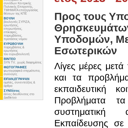
συνόδων Κεντρικής
Πολιτικής Επιτροπής,
ΤΜΗΜΑΤΑ επεξεργασίας
Προς τους Υπο
θέσεων της ΚΠΕ
ΒΟΥΛΗ
βουλευτές ΣΥΡΙΖΑ,
Θρησκευμάτων
ερωτήσεις,
επερωτήσεις,
επίκαιρες,
Υποδομών, Με
παρεμβάσεις,
προτάσεις νόμου
ΕΥΡΩΒΟΥΛΗ
Εσωτερικών
παρεμβάσεις &
ερωτήσεις
του ευρωβουλευτή
ΒΙΝΤΕΟ
SYN TV.. χωρίς διαφημίσεις
Λίγες μέρες μετά
ΦΩΤΟΓΡΑΦΙΕΣ
φωτογραφικά στιγμιότυπα,
συλλογές
και τα προβλήμ
ΕΙΠΑΝ,ΕΓΡΑΨΑΝ
ομιλίες, συνεντεύξεις &
εκπαιδευτική κο
άρθρα
ΣΥΝδέσεις
άλλες διευθύνσεις στο
Προβλήματα τ
Διαδίκτυο
συστηματική
Εκπαίδευσης σε 