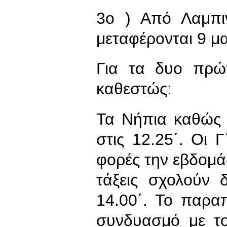
3ο ) Από Λαμπι
μεταφέρονται 9 μ
Για τα δυο πρώτ
καθεστώς:
Τα Νήπια καθώς κ
στις 12.25΄. Οι Γ
φορές την εβδομάδ
τάξεις σχολούν 
14.00΄. Το παρ
συνδυασμό με το