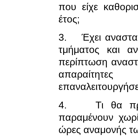
που είχε καθορι
έτος;
3. Έχει ανασταλ
τμήματος και α
περίπτωση αναστο
απαραίτητε
επαναλειτουργήσε
4. Τι θα πράξ
παραμένουν χωρί
ώρες αναμονής τ