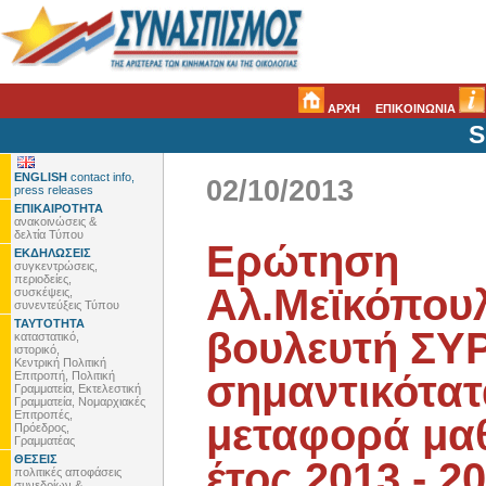
ΑΡΧΗ
ΕΠΙΚΟΙΝΩΝΙΑ
S
ENGLISH
contact info,
02/10/2013
press releases
ΕΠΙΚΑΙΡΟΤΗΤΑ
ανακοινώσεις &
δελτία Τύπου
Ερώτηση
ΕΚΔΗΛΩΣΕΙΣ
συγκεντρώσεις,
περιοδείες,
Αλ.Μεϊκόπου
συσκέψεις,
συνεντεύξεις Τύπου
ΤΑΥΤΟΤΗΤΑ
βουλευτή ΣΥΡ
καταστατικό,
ιστορικό,
Κεντρική Πολιτική
σημαντικότα
Επιτροπή, Πολιτική
Γραμματεία, Εκτελεστική
Γραμματεία, Νομαρχιακές
Επιτροπές,
μεταφορά μαθ
Πρόεδρος,
Γραμματέας
ΘΕΣΕΙΣ
έτος 2013 - 2
πολιτικές αποφάσεις
συνεδρίων &