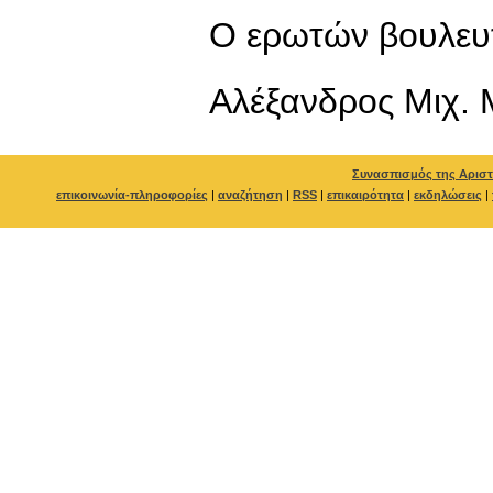
Ο ερωτών βουλευ
Αλέξανδρος Μιχ. 
Συνασπισμός της Αριστ
επικοινωνία-πληροφορίες
|
αναζήτηση
|
RSS
|
επικαιρότητα
|
εκδηλώσεις
|