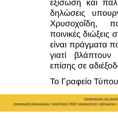
εξίσωση και πάλ
δηλώσεις υπουρ
Χρυσοχοΐδη, π
ποινικές διώξεις
είναι πράγματα π
γιατί βλάπτουν
επίσης σε αδιέξοδ
To Γραφείο Τύπο
Συνασπισμός της Αριστ
επικοινωνία-πληροφορίες
|
αναζήτηση
|
RSS
|
επικαιρότητα
|
εκδηλώσεις
|