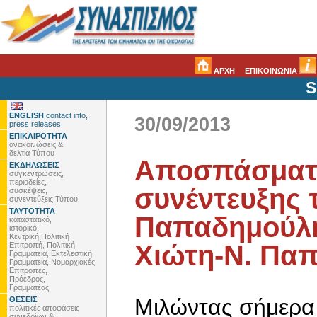
ΑΡΧΗ
ΕΠΙΚΟΙΝΩΝΙΑ
S
ENGLISH
contact info,
30/09/2013
press releases
ΕΠΙΚΑΙΡΟΤΗΤΑ
ανακοινώσεις &
δελτία Τύπου
Αποσπάσματ
ΕΚΔΗΛΩΣΕΙΣ
συγκεντρώσεις,
περιοδείες,
συνέντευξης 
συσκέψεις,
συνεντεύξεις Τύπου
ΤΑΥΤΟΤΗΤΑ
Παπαδημούλη
καταστατικό,
ιστορικό,
Κεντρική Πολιτική
Χιώτη-Ν. Πα
Επιτροπή, Πολιτική
Γραμματεία, Εκτελεστική
Γραμματεία, Νομαρχιακές
Επιτροπές,
Πρόεδρος,
Γραμματέας
Μιλώντας σήμερα
ΘΕΣΕΙΣ
πολιτικές αποφάσεις
συνεδρίων &