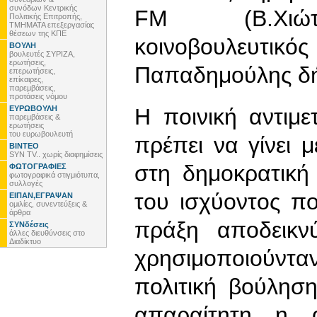
συνόδων Κεντρικής
FM (Β.Χιώτη
Πολιτικής Επιτροπής,
ΤΜΗΜΑΤΑ επεξεργασίας
θέσεων της ΚΠΕ
κοινοβουλευτικ
ΒΟΥΛΗ
βουλευτές ΣΥΡΙΖΑ,
ερωτήσεις,
Παπαδημούλης δήλ
επερωτήσεις,
επίκαιρες,
παρεμβάσεις,
προτάσεις νόμου
ΕΥΡΩΒΟΥΛΗ
Η ποινική αντιμ
παρεμβάσεις &
ερωτήσεις
του ευρωβουλευτή
πρέπει να γίνει
ΒΙΝΤΕΟ
SYN TV.. χωρίς διαφημίσεις
στη δημοκρατική
ΦΩΤΟΓΡΑΦΙΕΣ
φωτογραφικά στιγμιότυπα,
συλλογές
του ισχύοντος π
ΕΙΠΑΝ,ΕΓΡΑΨΑΝ
ομιλίες, συνεντεύξεις &
άρθρα
πράξη αποδεικν
ΣΥΝδέσεις
άλλες διευθύνσεις στο
Διαδίκτυο
χρησιμοποιούντα
πολιτική βούληση
απαραίτητη η α