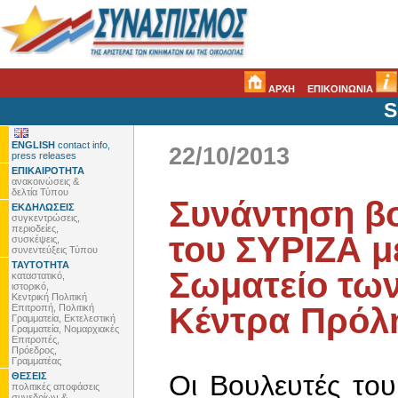
ΑΡΧΗ
ΕΠΙΚΟΙΝΩΝΙΑ
S
ENGLISH
contact info,
22/10/2013
press releases
ΕΠΙΚΑΙΡΟΤΗΤΑ
ανακοινώσεις &
δελτία Τύπου
Συνάντηση β
ΕΚΔΗΛΩΣΕΙΣ
συγκεντρώσεις,
περιοδείες,
του ΣΥΡΙΖΑ μ
συσκέψεις,
συνεντεύξεις Τύπου
ΤΑΥΤΟΤΗΤΑ
Σωματείο τω
καταστατικό,
ιστορικό,
Κεντρική Πολιτική
Κέντρα Πρόλ
Επιτροπή, Πολιτική
Γραμματεία, Εκτελεστική
Γραμματεία, Νομαρχιακές
Επιτροπές,
Πρόεδρος,
Γραμματέας
Οι Βουλευτές το
ΘΕΣΕΙΣ
πολιτικές αποφάσεις
συνεδρίων &