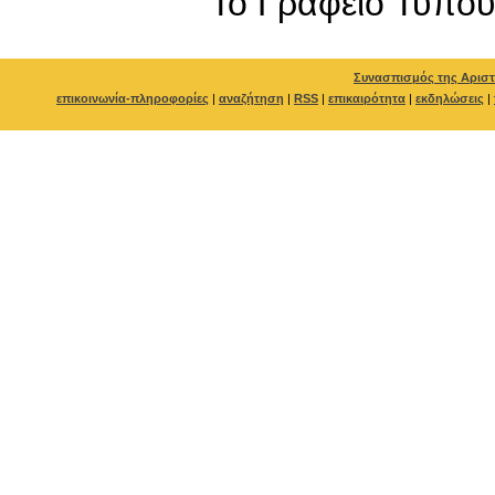
To Γραφείο Τύπο
Συνασπισμός της Αριστ
επικοινωνία-πληροφορίες
|
αναζήτηση
|
RSS
|
επικαιρότητα
|
εκδηλώσεις
|