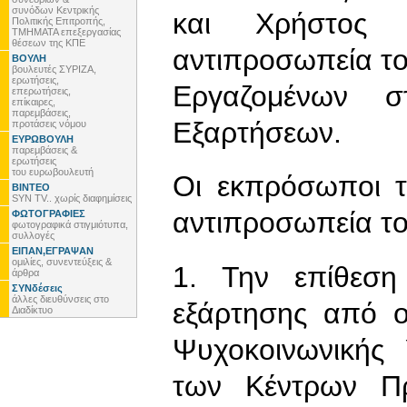
συνόδων Κεντρικής
και Χρήστος 
Πολιτικής Επιτροπής,
ΤΜΗΜΑΤΑ επεξεργασίας
θέσεων της ΚΠΕ
αντιπροσωπεία τ
ΒΟΥΛΗ
βουλευτές ΣΥΡΙΖΑ,
ερωτήσεις,
Εργαζομένων 
επερωτήσεις,
επίκαιρες,
παρεμβάσεις,
Εξαρτήσεων.
προτάσεις νόμου
ΕΥΡΩΒΟΥΛΗ
παρεμβάσεις &
ερωτήσεις
του ευρωβουλευτή
Οι εκπρόσωποι 
ΒΙΝΤΕΟ
SYN TV.. χωρίς διαφημίσεις
αντιπροσωπεία το
ΦΩΤΟΓΡΑΦΙΕΣ
φωτογραφικά στιγμιότυπα,
συλλογές
ΕΙΠΑΝ,ΕΓΡΑΨΑΝ
ομιλίες, συνεντεύξεις &
1. Την επίθεση
άρθρα
ΣΥΝδέσεις
άλλες διευθύνσεις στο
εξάρτησης από ο
Διαδίκτυο
Ψυχοκοινωνικής
των Κέντρων Π