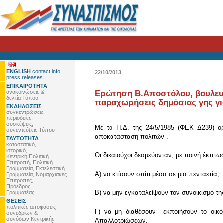
ENGLISH
contact info,
22/10/2013
press releases
ΕΠΙΚΑΙΡΟΤΗΤΑ
ανακοινώσεις &
Ερώτηση Β.Αποστόλου, βουλευτ
δελτία Τύπου
παραχωρήσεις δημόσιας γης γι
ΕΚΔΗΛΩΣΕΙΣ
συγκεντρώσεις,
περιοδείες,
συσκέψεις,
Με το Π.Δ. της 24/5/1985 (ΦΕΚ Δ239) ο
συνεντεύξεις Τύπου
αποκατάσταση πολιτών .
ΤΑΥΤΟΤΗΤΑ
καταστατικό,
ιστορικό,
Οι δικαιούχοι δεσμεύονταν, με ποινή έκπτω
Κεντρική Πολιτική
Επιτροπή, Πολιτική
Γραμματεία, Εκτελεστική
Α) να κτίσουν σπίτι μέσα σε μια πενταετία,
Γραμματεία, Νομαρχιακές
Επιτροπές,
Πρόεδρος,
Β) να μην εγκαταλείψουν τον συνοικισμό τ
Γραμματέας
ΘΕΣΕΙΣ
πολιτικές αποφάσεις
Γ) να μη διαθέσουν –εκποιήσουν το οικ
συνεδρίων &
συνόδων Κεντρικής
Απαλλοτριώσεων.