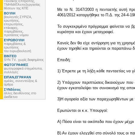
Πολιτικής Επιτροπής,
ΤΜΗΜΑΤΑ επεξεργασίας
θέσεων της ΚΠΕ
Με το Ν. 3147/2003 η πενταετής αυτή προ
ΒΟΥΛΗ
4061/2012 καταργήθηκε το Π.Δ. της 24-4-198
βουλευτές ΣΥΡΙΖΑ,
ερωτήσεις,
επερωτήσεις,
Το συγκεκριμένο πρόγραμμα φαίνεται να β
επίκαιρες,
παρεμβάσεις,
κυριότητα και έχουν μεταγραφεί.
προτάσεις νόμου
ΕΥΡΩΒΟΥΛΗ
Κανείς δεν θα είχε αντίρρηση για τη χρησι
παρεμβάσεις &
ερωτήσεις
έχουν τηρηθεί και τηρούνται οι παραπάνω δ
του ευρωβουλευτή
ΒΙΝΤΕΟ
Επειδή:
SYN TV.. χωρίς διαφημίσεις
ΦΩΤΟΓΡΑΦΙΕΣ
φωτογραφικά στιγμιότυπα,
1) Έπρεπε με τη λήξη κάθε πενταετίας να 
συλλογές
ΕΙΠΑΝ,ΕΓΡΑΨΑΝ
ομιλίες, συνεντεύξεις &
2) Υπάρχουν περιπτώσεις δικαιούχων που δ
άρθρα
έχουν εγκαταλείψει τον συνοικισμό της απ
ΣΥΝδέσεις
άλλες διευθύνσεις στο
Διαδίκτυο
3)Η αγοραία αξία των παραχωρηθέντων με 
Ερωτώνται οι κ.κ. Υπουργοί:
Α) Πόσα είναι τα οικόπεδα που έχουν μέχρι
Β) Αν έχουν ελεγχθεί στο σύνολό τους οι π