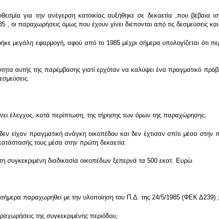
θεσμία για την ανέγερση κατοικίας αυξήθηκε σε δεκαετία ,που βέβαια ισ
5 , οι παραχωρήσεις όμως που έχουν γίνει διέπονται από τις δεσμεύσεις και
ρήκε μεγάλη εφαρμογή, αφού από το 1985 μέχρι σήμερα υπολογίζεται ότι π
μότητα αυτής της παρέμβασης γιατί ερχόταν να καλύψει ένα πραγματικό πρόβλ
εσμεύσεις.
γίνει έλεγχος, κατά περίπτωση, της τήρησης των όρων της παραχώρησης.
εν είχαν πραγματική ανάγκη οικοπέδου και δεν έχτισαν σπίτι μέσα στην 
οκατάστασής τους μέσα στην πρώτη δεκαετία.
τη συγκεκριμένη διαδικασία οικοπέδων ξεπερνά τα 500 εκατ. Ευρώ
 σήμερα παραχωρηθεί με την υλοποίηση του Π.Δ. της 24/5/1985 (ΦΕΚ Δ239) 
αραχωρήσεις της συγκεκριμένης περιόδου;