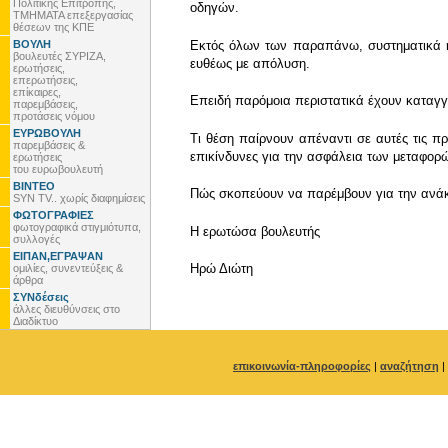
Πολιτικής Επιτροπής,
οδηγών.
ΤΜΗΜΑΤΑ επεξεργασίας
θέσεων της ΚΠΕ
ΒΟΥΛΗ
Εκτός όλων των παραπάνω, συστηματικά η 
βουλευτές ΣΥΡΙΖΑ,
ευθέως με απόλυση.
ερωτήσεις,
επερωτήσεις,
επίκαιρες,
Επειδή παρόμοια περιστατικά έχουν καταγγε
παρεμβάσεις,
προτάσεις νόμου
ΕΥΡΩΒΟΥΛΗ
Τι θέση παίρνουν απέναντι σε αυτές τις π
παρεμβάσεις &
επικίνδυνες για την ασφάλεια των μεταφορ
ερωτήσεις
του ευρωβουλευτή
ΒΙΝΤΕΟ
Πώς σκοπεύουν να παρέμβουν για την ανάκ
SYN TV.. χωρίς διαφημίσεις
ΦΩΤΟΓΡΑΦΙΕΣ
φωτογραφικά στιγμιότυπα,
Η ερωτώσα βουλευτής
συλλογές
ΕΙΠΑΝ,ΕΓΡΑΨΑΝ
Ηρώ Διώτη
ομιλίες, συνεντεύξεις &
άρθρα
ΣΥΝδέσεις
άλλες διευθύνσεις στο
Διαδίκτυο
επικοινωνία-πληροφορίες
|
αναζήτηση
|