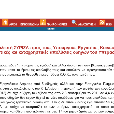
ΑΡΧΗ
ΕΠΙΚΟΙΝΩΝΙΑ
ΠΛΗΡΟΦΟΡΙΕΣ
ΑΝΑΖΗΤΗΣΗ
RSS
Share
|
υλευτή ΣΥΡΙΖΑ προς τους Υπουργούς Εργασίας, Κοινων
τικές και καταχρηστικές απολύσεις οδηγών του Υπερασ
ισας είδαν “την πόρτα της εξόδου” και άλλοι δύο υπέστησαν βλαπτική μετα
οπταν κατά το ήμισυ τις απολαβές τους και επιπλέον να πραγματοποιούν
τας πρακτικά τα θεσμοθετημένα, βάσει Κ.Ο.Κ., όρια ταχύτητας.
Ειρηνοδικείο Λάρισας από 5 οδηγούς, αλλά και στην Εισαγγελία Πλημμ
στόχος της Διοίκησης του ΚΤΕΛ είναι η περικοπή των μισθών των εργαζομέ
012) ότι είχε αύξηση του τζίρου της από 2,5 εκατομμύρια το 2011 σε 4,4 
ων οδηγών δεν έχουν δεχτεί τις νέες συμβάσεις για να τους απολύσει και 
 και χωρίς εργασιακά δικαιώματα. Στους δε απολυμένους έχει αποστείλει ε
ΕΛ, με στόχο να υφαρπάξει εκ των υστέρων, καταχρηστικά, τα ποσά π
αστήρια –υπόθεση που εκδικάστηκε στις 17 του μήνα- ζητώντας να μην πλη