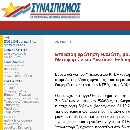
ENGLISH
contact info,
24/10/2013
press releases
ΕΠΙΚΑΙΡΟΤΗΤΑ
ανακοινώσεις &
Επίκαιρη ερώτηση Η.Διώτη, βο
δελτία Τύπου
Μεταφορών και Δικτύων: Εκδικη
ΕΚΔΗΛΩΣΕΙΣ
συγκεντρώσεις,
περιοδείες,
συσκέψεις,
Εννέα οδηγοί του Υπεραστικού ΚΤΕΛ ν. Λάρ
συνεντεύξεις Τύπου
ατομικές συμβάσεις εργασίας που περιέκ
ΤΑΥΤΟΤΗΤΑ
καταστατικό,
διαφημίζει το Υπεραστικό ΚΤΕΛ, παραβιάζον
ιστορικό,
Κεντρική Πολιτική
Επιτροπή, Πολιτική
Όπως έχει καταγγελθεί επίσημα και στο 
Γραμματεία, Εκτελεστική
Συνδικάτων Μεταφορών Ελλάδας, απώτερος 
Γραμματεία, Νομαρχιακές
Επιτροπές,
η επιχείρηση δηλώνει (Ισολογισμός 31.12.2
Πρόεδρος,
χρησιμοποιήσει ως πρόσχημα την άρνηση όσ
Γραμματέας
μισθό και, βεβαίως, κατατρομοκρατημένους
ΘΕΣΕΙΣ
πολιτικές αποφάσεις
την περίοδο που εργάζονταν για το ΚΤ
συνεδρίων &
“πρωτοπορεί”, έχοντας προσφύγει στα δικ
συνόδων Κεντρικής