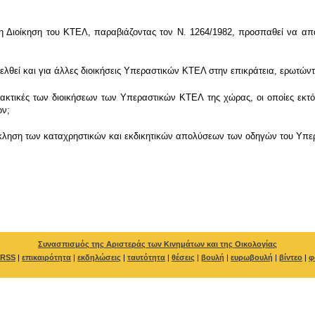
Διοίκηση του ΚΤΕΛ, παραβιάζοντας τον Ν. 1264/1982, προσπαθεί να απαγ
λθεί και για άλλες διοικήσεις Υπεραστικών ΚΤΕΛ στην επικράτεια, ερωτώντα
ρακτικές των διοικήσεων των Υπεραστικών ΚΤΕΛ της χώρας, οι οποίες εκτός
ών;
ληση των καταχρηστικών και εκδικητικών απολύσεων των οδηγών του Υπερ
Συνασπισμός της Αριστεράς των Κινημάτων και της Οικολογίας
RSS
|
επικαιρότητα
|
εκδηλώσεις
|
ταυτότητα
|
θέσεις
|
βουλή
|
ευρωβουλή
|
βίντεο
|
φ