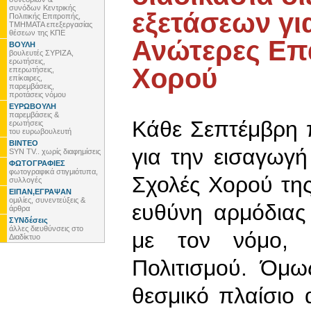
συνόδων Κεντρικής
εξετάσεων γι
Πολιτικής Επιτροπής,
ΤΜΗΜΑΤΑ επεξεργασίας
θέσεων της ΚΠΕ
Ανώτερες Επα
ΒΟΥΛΗ
βουλευτές ΣΥΡΙΖΑ,
ερωτήσεις,
Χορού
επερωτήσεις,
επίκαιρες,
παρεμβάσεις,
προτάσεις νόμου
ΕΥΡΩΒΟΥΛΗ
παρεμβάσεις &
Κάθε Σεπτέμβρη π
ερωτήσεις
του ευρωβουλευτή
ΒΙΝΤΕΟ
για την εισαγωγή
SYN TV.. χωρίς διαφημίσεις
ΦΩΤΟΓΡΑΦΙΕΣ
φωτογραφικά στιγμιότυπα,
Σχολές Χορού της
συλλογές
ΕΙΠΑΝ,ΕΓΡΑΨΑΝ
ομιλίες, συνεντεύξεις &
ευθύνη αρμόδιας
άρθρα
ΣΥΝδέσεις
άλλες διευθύνσεις στο
με τον νόμο, 
Διαδίκτυο
Πολιτισμού. Όμω
θεσμικό πλαίσιο