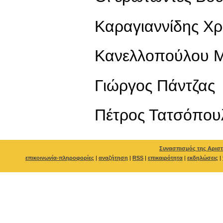
Καραγιαννίδης Χ
Κανελλοπούλου 
Γιώργος Πάντζας
Πέτρος Τατσόπου
Συνασπισμός της Αριστ
επικοινωνία-πληροφορίες
|
αναζήτηση
|
RSS
|
επικαιρότητα
|
εκδηλώσεις
|