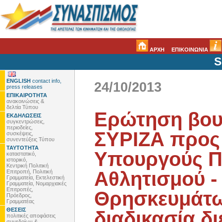
ΑΡΧΗ
ΕΠΙΚΟΙΝΩΝΙΑ
S
ENGLISH
contact info,
24/10/2013
press releases
ΕΠΙΚΑΙΡΟΤΗΤΑ
ανακοινώσεις &
δελτία Τύπου
Ερώτηση βου
ΕΚΔΗΛΩΣΕΙΣ
συγκεντρώσεις,
περιοδείες,
ΣΥΡΙΖΑ προς
συσκέψεις,
συνεντεύξεις Τύπου
ΤΑΥΤΟΤΗΤΑ
Υπουργούς Πο
καταστατικό,
ιστορικό,
Κεντρική Πολιτική
Αθλητισμού - 
Επιτροπή, Πολιτική
Γραμματεία, Εκτελεστική
Γραμματεία, Νομαρχιακές
Επιτροπές,
Θρησκευμάτων
Πρόεδρος,
Γραμματέας
ΘΕΣΕΙΣ
διαδικασία δ
πολιτικές αποφάσεις
συνεδρίων &