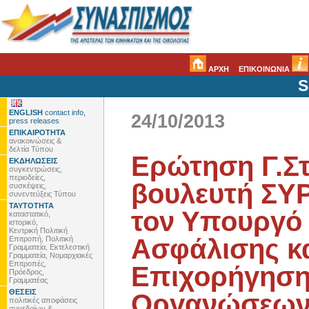
ΑΡΧΗ
ΕΠΙΚΟΙΝΩΝΙΑ
S
ENGLISH
contact info,
24/10/2013
press releases
ΕΠΙΚΑΙΡΟΤΗΤΑ
ανακοινώσεις &
δελτία Τύπου
Ερώτηση Γ.Στ
ΕΚΔΗΛΩΣΕΙΣ
συγκεντρώσεις,
περιοδείες,
βουλευτή ΣΥ
συσκέψεις,
συνεντεύξεις Τύπου
ΤΑΥΤΟΤΗΤΑ
τον Υπουργό 
καταστατικό,
ιστορικό,
Κεντρική Πολιτική
Ασφάλισης κα
Επιτροπή, Πολιτική
Γραμματεία, Εκτελεστική
Γραμματεία, Νομαρχιακές
Επιτροπές,
Επιχορήγηση
Πρόεδρος,
Γραμματέας
ΘΕΣΕΙΣ
Οργανώσεων 
πολιτικές αποφάσεις
συνεδρίων &