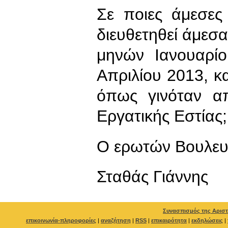
Σε ποιες άμεσες
διευθετηθεί άμεσ
μηνών Ιανουαρίο
Απριλίου 2013, 
όπως γινόταν α
Εργατικής Εστίας;
Ο ερωτών Βουλευ
Σταθάς Γιάννης
Συνασπισμός της Αριστ
επικοινωνία-πληροφορίες
|
αναζήτηση
|
RSS
|
επικαιρότητα
|
εκδηλώσεις
|