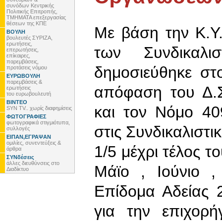
συνόδων Κεντρικής
Πολιτικής Επιτροπής,
ΤΜΗΜΑΤΑ επεξεργασίας
θέσεων της ΚΠΕ
Με βάση την Κ.Υ
ΒΟΥΛΗ
βουλευτές ΣΥΡΙΖΑ,
ερωτήσεις,
των Συνδικαλι
επερωτήσεις,
επίκαιρες,
παρεμβάσεις,
δημοσιεύθηκε στ
προτάσεις νόμου
ΕΥΡΩΒΟΥΛΗ
παρεμβάσεις &
απόφαση του Δ.Σ
ερωτήσεις
του ευρωβουλευτή
ΒΙΝΤΕΟ
και τον Νόμο 40
SYN TV.. χωρίς διαφημίσεις
ΦΩΤΟΓΡΑΦΙΕΣ
φωτογραφικά στιγμιότυπα,
στις Συνδικαλιστι
συλλογές
ΕΙΠΑΝ,ΕΓΡΑΨΑΝ
ομιλίες, συνεντεύξεις &
1/5 μέχρι τέλος τ
άρθρα
ΣΥΝδέσεις
άλλες διευθύνσεις στο
Μάϊο , Ιούνιο 
Διαδίκτυο
Επίδομα Αδείας 
για την επιχορ