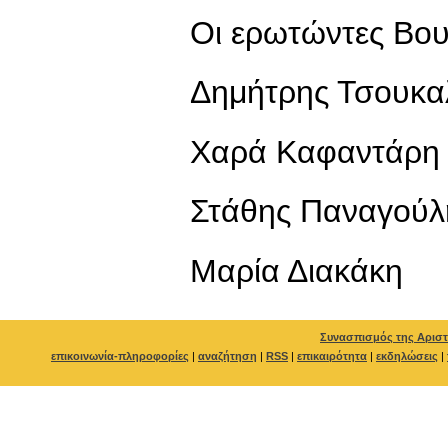
Οι ερωτώντες Βου
Δημήτρης Τσουκα
Χαρά Καφαντάρη
Στάθης Παναγούλ
Μαρία Διακάκη
Συνασπισμός της Αριστ
επικοινωνία-πληροφορίες
|
αναζήτηση
|
RSS
|
επικαιρότητα
|
εκδηλώσεις
|