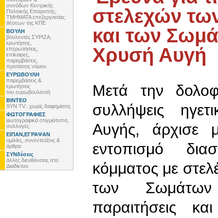
συνόδων Κεντρικής
στελεχών τω
Πολιτικής Επιτροπής,
ΤΜΗΜΑΤΑ επεξεργασίας
θέσεων της ΚΠΕ
και των Σωμά
ΒΟΥΛΗ
βουλευτές ΣΥΡΙΖΑ,
ερωτήσεις,
Χρυσή Αυγή
επερωτήσεις,
επίκαιρες,
παρεμβάσεις,
προτάσεις νόμου
ΕΥΡΩΒΟΥΛΗ
παρεμβάσεις &
Μετά την δολοφ
ερωτήσεις
του ευρωβουλευτή
ΒΙΝΤΕΟ
συλλήψεις ηγετ
SYN TV.. χωρίς διαφημίσεις
ΦΩΤΟΓΡΑΦΙΕΣ
φωτογραφικά στιγμιότυπα,
Αυγής, άρχισε 
συλλογές
ΕΙΠΑΝ,ΕΓΡΑΨΑΝ
ομιλίες, συνεντεύξεις &
εντοπισμό δια
άρθρα
ΣΥΝδέσεις
άλλες διευθύνσεις στο
κόμματος με στε
Διαδίκτυο
των Σωμάτων 
παραιτήσεις κα