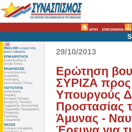
ΑΡΧΗ
ΕΠΙΚΟΙΝΩΝΙΑ
S
ENGLISH
contact info,
29/10/2013
press releases
ΕΠΙΚΑΙΡΟΤΗΤΑ
ανακοινώσεις &
δελτία Τύπου
Ερώτηση βου
ΕΚΔΗΛΩΣΕΙΣ
συγκεντρώσεις,
περιοδείες,
ΣΥΡΙΖΑ προς
συσκέψεις,
συνεντεύξεις Τύπου
ΤΑΥΤΟΤΗΤΑ
Υπουργούς Δη
καταστατικό,
ιστορικό,
Κεντρική Πολιτική
Προστασίας τ
Επιτροπή, Πολιτική
Γραμματεία, Εκτελεστική
Γραμματεία, Νομαρχιακές
Επιτροπές,
Άμυνας - Ναυτ
Πρόεδρος,
Γραμματέας
ΘΕΣΕΙΣ
Έρευνα για τ
πολιτικές αποφάσεις
συνεδρίων &