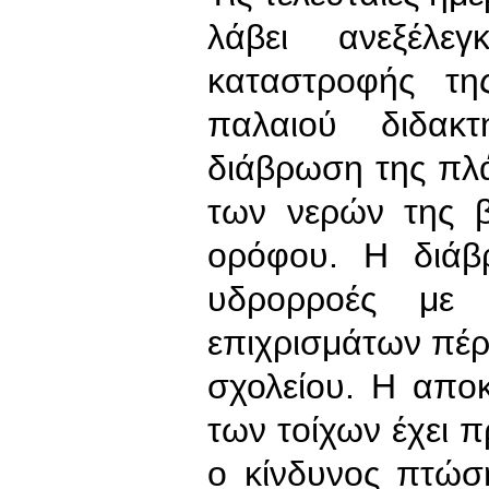
λάβει ανεξέλε
καταστροφής τ
παλαιού διδακ
διάβρωση της πλά
των νερών της β
ορόφου. Η διάβρ
υδρορροές με
επιχρισμάτων πέρ
σχολείου. Η απο
των τοίχων έχει 
ο κίνδυνος πτώσ