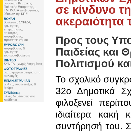
συνόδων Κεντρικής
σε κίνδυνο τ
Πολιτικής Επιτροπής,
ΤΜΗΜΑΤΑ επεξεργασίας
θέσεων της ΚΠΕ
ακεραιότητα 
ΒΟΥΛΗ
βουλευτές ΣΥΡΙΖΑ,
ερωτήσεις,
επερωτήσεις,
επίκαιρες,
Προς τους Υπ
παρεμβάσεις,
προτάσεις νόμου
ΕΥΡΩΒΟΥΛΗ
Παιδείας και 
παρεμβάσεις &
ερωτήσεις
του ευρωβουλευτή
Πολιτισμού κα
ΒΙΝΤΕΟ
SYN TV.. χωρίς διαφημίσεις
ΦΩΤΟΓΡΑΦΙΕΣ
φωτογραφικά στιγμιότυπα,
συλλογές
Το σχολικό συγκρό
ΕΙΠΑΝ,ΕΓΡΑΨΑΝ
ομιλίες, συνεντεύξεις &
32ο Δημοτικά Σχ
άρθρα
ΣΥΝδέσεις
άλλες διευθύνσεις στο
φιλοξενεί περίπ
Διαδίκτυο
ιδιαίτερα κακή
συντήρησή του. Σ