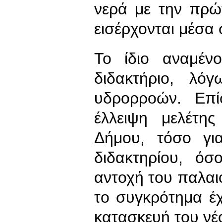
νερά με την πρώ
εισέρχονται μέσα 
Το ίδιο αναμέν
διδακτήριο, λό
υδρορροών. Επί
έλλειψη μελέτη
Δήμου, τόσο γι
διδακτηρίου, όσ
αντοχή του παλαι
το συγκρότημα έχ
κατασκευή του νέ