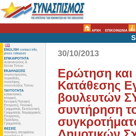
ΑΡΧΗ
ΕΠΙΚΟΙΝΩΝΙΑ
S
ENGLISH
contact info,
30/10/2013
press releases
ΕΠΙΚΑΙΡΟΤΗΤΑ
ανακοινώσεις &
δελτία Τύπου
Ερώτηση και
ΕΚΔΗΛΩΣΕΙΣ
συγκεντρώσεις,
περιοδείες,
Κατάθεσης 
συσκέψεις,
συνεντεύξεις Τύπου
ΤΑΥΤΟΤΗΤΑ
βουλευτών ΣΥ
καταστατικό,
ιστορικό,
Κεντρική Πολιτική
συντήρηση τ
Επιτροπή, Πολιτική
Γραμματεία, Εκτελεστική
Γραμματεία, Νομαρχιακές
Επιτροπές,
συγκροτήματο
Πρόεδρος,
Γραμματέας
ΘΕΣΕΙΣ
Δημοτικών Σχ
πολιτικές αποφάσεις
συνεδρίων &