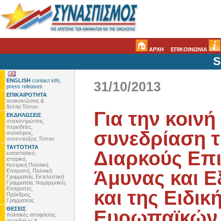
ΑΡΧΗ
ΕΠΙΚΟΙΝΩΝΙΑ
S
ENGLISH
contact info,
31/10/2013
press releases
ΕΠΙΚΑΙΡΟΤΗΤΑ
ανακοινώσεις &
δελτία Τύπου
Για την κοινή
ΕΚΔΗΛΩΣΕΙΣ
συγκεντρώσεις,
περιοδείες,
συνεδρίαση τ
συσκέψεις,
συνεντεύξεις Τύπου
ΤΑΥΤΟΤΗΤΑ
Διαρκούς Επ
καταστατικό,
ιστορικό,
Κεντρική Πολιτική
Άμυνας και 
Επιτροπή, Πολιτική
Γραμματεία, Εκτελεστική
Γραμματεία, Νομαρχιακές
Επιτροπές,
και της Ειδι
Πρόεδρος,
Γραμματέας
ΘΕΣΕΙΣ
Ευρωπαϊκών 
πολιτικές αποφάσεις
συνεδρίων &