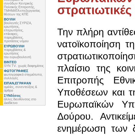
συνόδων Κεντρικής
στρατιωτικές
Πολιτικής Επιτροπής,
ΤΜΗΜΑΤΑ επεξεργασίας
θέσεων της ΚΠΕ
ΒΟΥΛΗ
βουλευτές ΣΥΡΙΖΑ,
ερωτήσεις,
Την πλήρη αντίθ
επερωτήσεις,
επίκαιρες,
παρεμβάσεις,
νατοϊκοποίηση τ
προτάσεις νόμου
ΕΥΡΩΒΟΥΛΗ
παρεμβάσεις &
στρατιωτικοποί
ερωτήσεις
του ευρωβουλευτή
ΒΙΝΤΕΟ
πλαίσιο της κοι
SYN TV.. χωρίς διαφημίσεις
ΦΩΤΟΓΡΑΦΙΕΣ
φωτογραφικά στιγμιότυπα,
Επιτροπής Εθνι
συλλογές
ΕΙΠΑΝ,ΕΓΡΑΨΑΝ
ομιλίες, συνεντεύξεις &
Υποθέσεων και τ
άρθρα
ΣΥΝδέσεις
άλλες διευθύνσεις στο
Ευρωπαϊκών Υπ
Διαδίκτυο
Δούρου. Αντικεί
ενημέρωση των δ