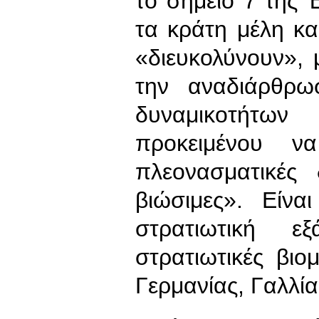
το σημείο 7 της
τα κράτη μέλη κα
«διευκολύνουν»,
την αναδιάρθρω
δυναμικοτήτων 
προκειμένου ν
πλεονασματικές 
βιώσιμες». Είνα
στρατιωτική ε
στρατιωτικές βιο
Γερμανίας, Γαλλίας