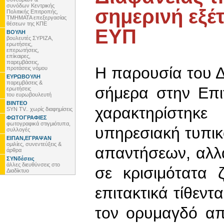
συνόδων Κεντρικής
σημερινή εξέ
Πολιτικής Επιτροπής,
ΤΜΗΜΑΤΑ επεξεργασίας
θέσεων της ΚΠΕ
ΕΥΠ
ΒΟΥΛΗ
βουλευτές ΣΥΡΙΖΑ,
ερωτήσεις,
επερωτήσεις,
επίκαιρες,
παρεμβάσεις,
Η παρουσία του Δ
προτάσεις νόμου
ΕΥΡΩΒΟΥΛΗ
παρεμβάσεις &
σήμερα στην Επι
ερωτήσεις
του ευρωβουλευτή
ΒΙΝΤΕΟ
χαρακτηρίστη
SYN TV.. χωρίς διαφημίσεις
ΦΩΤΟΓΡΑΦΙΕΣ
φωτογραφικά στιγμιότυπα,
υπηρεσιακή τυπικ
συλλογές
ΕΙΠΑΝ,ΕΓΡΑΨΑΝ
ομιλίες, συνεντεύξεις &
απαντήσεων, αλλ
άρθρα
ΣΥΝδέσεις
άλλες διευθύνσεις στο
σε κρισιμότατα 
Διαδίκτυο
επιτακτικά τίθεντ
τον ορυμαγδό α