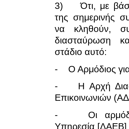
3) Ότι, με βάση
της σημερινής συ
να κληθούν, σ
διασταύρωση κα
στάδιο αυτό:
- Ο Αρμόδιος για
- Η Αρχή Διασ
Επικοινωνιών (Α
- Οι αρμόδιοι
Υπηρεσία [ΔΑΕΒ]