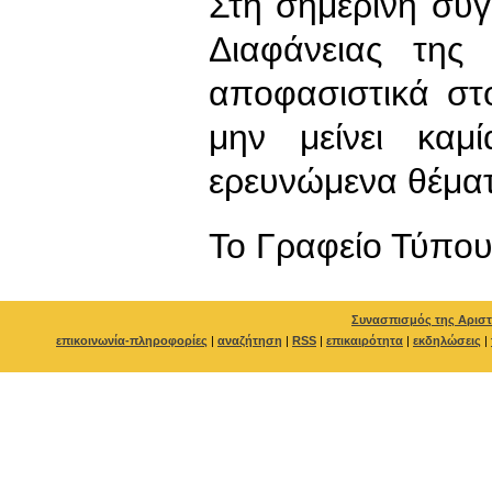
Στη σημερινή συ
Διαφάνειας της
αποφασιστικά στ
μην μείνει κα
ερευνώμενα θέμα
To Γραφείο Τύπο
Συνασπισμός της Αριστ
επικοινωνία-πληροφορίες
|
αναζήτηση
|
RSS
|
επικαιρότητα
|
εκδηλώσεις
|