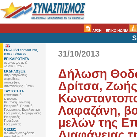
ΑΡΧΗ
ΕΠΙΚΟΙΝΩΝΙΑ
S
ENGLISH
contact info,
31/10/2013
press releases
ΕΠΙΚΑΙΡΟΤΗΤΑ
ανακοινώσεις &
δελτία Τύπου
Δήλωση Θοδ
ΕΚΔΗΛΩΣΕΙΣ
συγκεντρώσεις,
περιοδείες,
Δρίτσα, Ζωή
συσκέψεις,
συνεντεύξεις Τύπου
ΤΑΥΤΟΤΗΤΑ
Κωνσταντοπο
καταστατικό,
ιστορικό,
Κεντρική Πολιτική
Λαφαζάνη, β
Επιτροπή, Πολιτική
Γραμματεία, Εκτελεστική
Γραμματεία, Νομαρχιακές
Επιτροπές,
μελών της Ε
Πρόεδρος,
Γραμματέας
ΘΕΣΕΙΣ
Διαφάνειας τ
πολιτικές αποφάσεις
συνεδρίων &