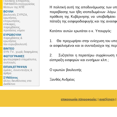
Πολιτικής Επιτροπής,
ΤΜΗΜΑΤΑ επεξεργασίας
Η πολιτική αυτή της αποδυνάμωσης των υπη
θέσεων της ΚΠΕ
ΒΟΥΛΗ
παραβίασης των ήδη ισοπεδωμένων -λόγω 
βουλευτές ΣΥΡΙΖΑ,
πρόθεση της Κυβέρνησης να υποβαθμίσει 
ερωτήσεις,
επερωτήσεις,
πάταξη της εισφοροδιαφυγής και της ανασφ
επίκαιρες,
παρεμβάσεις,
προτάσεις νόμου
Κατόπιν αυτών ερωτάται ο κ. Υπουργός:
ΕΥΡΩΒΟΥΛΗ
παρεμβάσεις &
1. Θα προχωρήσει στην ενίσχυση του υποκ
ερωτήσεις
του ευρωβουλευτή
οι ασφαλισμένοι και οι συνταξιούχοι της περ
ΒΙΝΤΕΟ
SYN TV.. χωρίς διαφημίσεις
2. Συζητείται η περαιτέρω συρρίκνωση τ
ΦΩΤΟΓΡΑΦΙΕΣ
φωτογραφικά στιγμιότυπα,
είσπραξη εισφορών και ενσήμων κλπ.;
συλλογές
ΕΙΠΑΝ,ΕΓΡΑΨΑΝ
Ο ερωτών βουλευτής
ομιλίες, συνεντεύξεις &
άρθρα
ΣΥΝδέσεις
Ξανθός Ανδρέας
άλλες διευθύνσεις στο
Διαδίκτυο
επικοινωνία-πληροφορίες
|
αναζήτηση
|