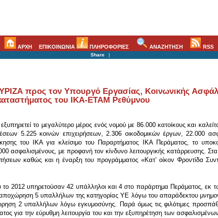
ΑΡΧΗ
ΕΠΙΚΟΙΝΩΝΙΑ
ΠΛΗΡΟΦΟΡΙΕΣ
ΑΝΑΖΗΤΗΣΗ
RSS
Share
|
ΥΡΙΖΑ προς τον Υπουργό Εργασίας, Κοινωνικής Ασφάλι
αταστήματος του ΙΚΑ-ΕΤΑΜ Ρεθύμνου
υπηρετεί το μεγαλύτερο μέρος ενός νομού με 86.000 κατοίκους και καλείτ
θέσεων 5.225 κοινών επιχειρήσεων, 2.306 οικοδομικών έργων, 22.000 ασ
ίκησης του ΙΚΑ για κλείσιμο του Παραρτήματος ΙΚΑ Περάματος, το υποκ
15.000 ασφαλισμένους, με προφανή τον κίνδυνο λειτουργικής κατάρρευσης. 
ιτήσεων καθώς και η έναρξη του προγράμματος «Κατʼ οίκον Φροντίδα Συν
το 2012 υπηρετούσαν 42 υπάλληλοι και 4 στο παράρτημα Περάματος, εκ τ
 αποχώρηση 5 υπαλλήλων της κατηγορίας ΥΕ λόγω του απαράδεκτου μνημονι
ώρηση 2 υπαλλήλων λόγω εγκυμοσύνης. Παρά όμως τις φιλότιμες προσπά
ος για την εύρυθμη λειτουργία του και την εξυπηρέτηση των ασφαλισμένων