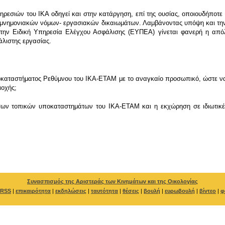
ρεσιών του ΙΚΑ οδηγεί και στην κατάργηση, επί της ουσίας, οποιουδήποτε 
μνημονιακών νόμων- εργασιακών δικαιωμάτων. Λαμβάνοντας υπόψη και τη
την Ειδική Υπηρεσία Ελέγχου Ασφάλισης (ΕΥΠΕΑ) γίνεται φανερή η απόλυ
άλιστης εργασίας.
αταστήματος Ρεθύμνου του ΙΚΑ-ΕΤΑΜ με το αναγκαίο προσωπικό, ώστε να δι
ιοχής;
ων τοπικών υποκαταστημάτων του ΙΚΑ-ΕΤΑΜ και η εκχώρηση σε ιδιωτικές 
Συνασπισμός της Αριστεράς των Κινημάτων και της Οικολογίας
RSS
|
επικαιρότητα
|
εκδηλώσεις
|
ταυτότητα
|
θέσεις
|
βουλή
|
ευρωβουλή
|
βίντεο
|
φ