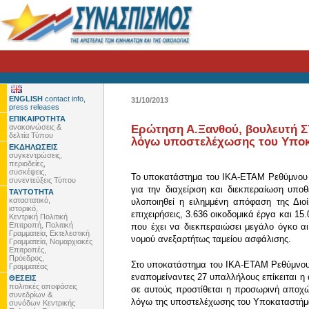
ENGLISH
contact info,
31/10/2013
press releases
ΕΠΙΚΑΙΡΟΤΗΤΑ
ανακοινώσεις &
Ερώτηση Α.Ξανθού, βουλευτή Σ
δελτία Τύπου
λόγω υποστελέχωσης του Υποκ
ΕΚΔΗΛΩΣΕΙΣ
συγκεντρώσεις,
περιοδείες,
συσκέψεις,
Το υποκατάστημα του ΙΚΑ-ΕΤΑΜ Ρεθύμνου εξ
συνεντεύξεις Τύπου
για την διαχείριση και διεκπεραίωση υπο
ΤΑΥΤΟΤΗΤΑ
καταστατικό,
υλοποιηθεί η ειλημμένη απόφαση της Διο
ιστορικό,
επιχειρήσεις, 3.636 οικοδομικά έργα και 
Κεντρική Πολιτική
Επιτροπή, Πολιτική
που έχει να διεκπεραιώσει μεγάλο όγκο α
Γραμματεία, Εκτελεστική
νομού ανεξαρτήτως ταμείου ασφάλισης.
Γραμματεία, Νομαρχιακές
Επιτροπές,
Πρόεδρος,
Στο υποκατάστημα του ΙΚΑ-ΕΤΑΜ Ρεθύμνου 
Γραμματέας
εναπομείναντες 27 υπαλλήλους επίκειται η
ΘΕΣΕΙΣ
πολιτικές αποφάσεις
σε αυτούς προστίθεται η προσωρινή αποχ
συνεδρίων &
λόγω της υποστελέχωσης του Υποκαταστήματ
συνόδων Κεντρικής