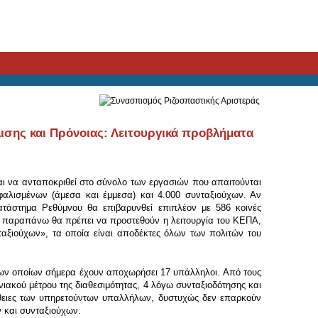
σης και Πρόνοιας: Λειτουργικά προβλήματα
αι να ανταποκριθεί στο σύνολο των εργασιών που απαιτούνται
φαλισμένων (άμεσα και έμμεσα) και 4.000 συνταξιούχων. Αν
ατάστημα Ρεθύμνου θα επιβαρυνθεί επιπλέον με 586 κοινές
Στα παραπάνω θα πρέπει να προστεθούν η λειτουργία του ΚΕΠΑ,
ταξιούχων», τα οποία είναι αποδέκτες όλων των πολιτών του
ων οποίων σήμερα έχουν αποχωρήσει 17 υπάλληλοι. Από τους
ακού μέτρου της διαθεσιμότητας, 4 λόγω συνταξιοδότησης και
θειες των υπηρετούντων υπαλλήλων, δυστυχώς δεν επαρκούν
 και συνταξιούχων.