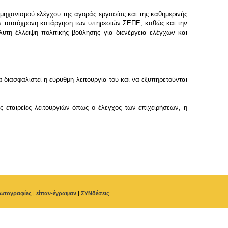
μηχανισμού ελέγχου της αγοράς εργασίας και της καθημερινής
ν ταυτόχρονη κατάργηση των υπηρεσιών ΣΕΠΕ, καθώς και την
τη έλλειψη πολιτικής βούλησης για διενέργεια ελέγχων και
ασφαλιστεί η εύρυθμη λειτουργία του και να εξυπηρετούνται
εταιρείες λειτουργιών όπως ο έλεγχος των επιχειρήσεων, η
ωτογραφίες
|
είπαν-έγραψαν
|
ΣΥΝδέσεις