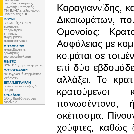
συνόδων Κεντρικής
Καραγιαννίδης, κ
Πολιτικής Επιτροπής,
ΤΜΗΜΑΤΑ επεξεργασίας
θέσεων της ΚΠΕ
Δικαιωμάτων, πο
ΒΟΥΛΗ
βουλευτές ΣΥΡΙΖΑ,
ερωτήσεις,
Ομονοίας: Κρατ
επερωτήσεις,
επίκαιρες,
παρεμβάσεις,
Ασφάλειας με κομ
προτάσεις νόμου
ΕΥΡΩΒΟΥΛΗ
παρεμβάσεις &
κοιμάται σε τσιμέ
ερωτήσεις
του ευρωβουλευτή
ΒΙΝΤΕΟ
επί δύο εβδομάδε
SYN TV.. χωρίς διαφημίσεις
ΦΩΤΟΓΡΑΦΙΕΣ
φωτογραφικά στιγμιότυπα,
αλλάξει. Το κρατ
συλλογές
ΕΙΠΑΝ,ΕΓΡΑΨΑΝ
ομιλίες, συνεντεύξεις &
κρατούμενοι 
άρθρα
ΣΥΝδέσεις
άλλες διευθύνσεις στο
πανωσέντονο, 
Διαδίκτυο
σκέπασμα. Πίνουν
χούφτες, καθώς 