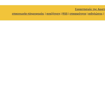
Συνασπισμός της Αριστ
επικοινωνία-πληροφορίες
|
αναζήτηση
|
RSS
|
επικαιρότητα
|
εκδηλώσεις
|