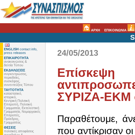
ΑΡΧΗ
ΕΠΙΚΟΙΝΩΝΙΑ
S
ENGLISH
contact info,
24/05/2013
press releases
ΕΠΙΚΑΙΡΟΤΗΤΑ
ανακοινώσεις &
δελτία Τύπου
Επίσκεψη
ΕΚΔΗΛΩΣΕΙΣ
συγκεντρώσεις,
περιοδείες,
αντιπροσωπε
συσκέψεις,
συνεντεύξεις Τύπου
ΤΑΥΤΟΤΗΤΑ
ΣΥΡΙΖΑ-ΕΚΜ 
καταστατικό,
ιστορικό,
Κεντρική Πολιτική
Επιτροπή, Πολιτική
Γραμματεία, Εκτελεστική
Γραμματεία, Νομαρχιακές
Επιτροπές,
Παραθέτουμε, άν
Πρόεδρος,
Γραμματέας
που αντίκρισαν οι
ΘΕΣΕΙΣ
πολιτικές αποφάσεις
συνεδρίων &