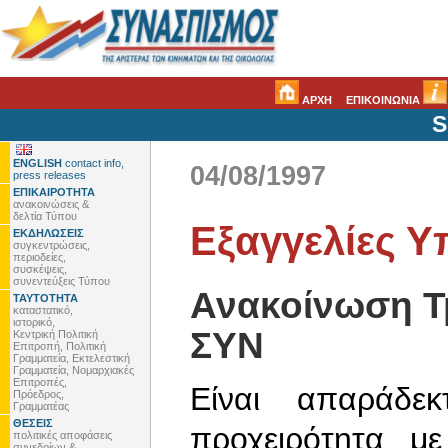
ΑΡΧΗ
ΕΠΙΚΟΙΝΩΝΙΑ
S
ENGLISH
contact info,
04/08/1997
press releases
ΕΠΙΚΑΙΡΟΤΗΤΑ
ανακοινώσεις &
δελτία Τύπου
Εξαγγελίες Υ
ΕΚΔΗΛΩΣΕΙΣ
συγκεντρώσεις,
περιοδείες,
συσκέψεις,
συνεντεύξεις Τύπου
Ανακοίνωση Τ
ΤΑΥΤΟΤΗΤΑ
καταστατικό,
ιστορικό,
ΣΥΝ
Κεντρική Πολιτική
Επιτροπή, Πολιτική
Γραμματεία, Εκτελεστική
Γραμματεία, Νομαρχιακές
Επιτροπές,
Είναι απαράδε
Πρόεδρος,
Γραμματέας
ΘΕΣΕΙΣ
προχειρότητα με
πολιτικές αποφάσεις
συνεδρίων &