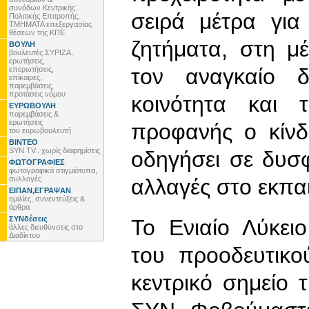
συνόδων Κεντρικής
σειρά μέτρα για
Πολιτικής Επιτροπής,
ΤΜΗΜΑΤΑ επεξεργασίας
θέσεων της ΚΠΕ
ζητήματα, στη μ
ΒΟΥΛΗ
βουλευτές ΣΥΡΙΖΑ,
ερωτήσεις,
τον αναγκαίο δ
επερωτήσεις,
επίκαιρες,
παρεμβάσεις,
προτάσεις νόμου
κοινότητα και τ
ΕΥΡΩΒΟΥΛΗ
παρεμβάσεις &
ερωτήσεις
προφανής ο κίνδ
του ευρωβουλευτή
ΒΙΝΤΕΟ
SYN TV.. χωρίς διαφημίσεις
οδηγήσει σε δυσ
ΦΩΤΟΓΡΑΦΙΕΣ
φωτογραφικά στιγμιότυπα,
συλλογές
αλλαγές στο εκπα
ΕΙΠΑΝ,ΕΓΡΑΨΑΝ
ομιλίες, συνεντεύξεις &
άρθρα
ΣΥΝδέσεις
Το Ενιαίο Λύκει
άλλες διευθύνσεις στο
Διαδίκτυο
του προοδευτικο
κεντρικό σημείο τ