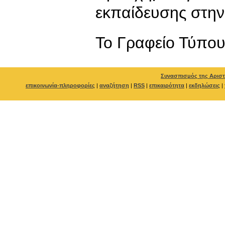
εκπαίδευσης στην 
To Γραφείο Τύπο
Συνασπισμός της Αριστ
επικοινωνία-πληροφορίες
|
αναζήτηση
|
RSS
|
επικαιρότητα
|
εκδηλώσεις
|